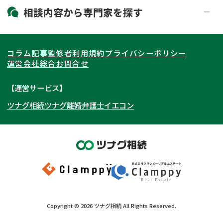
19時以降電話可能
電話相談可能
北海道・東北
相談内容から
専門家
を探す
LINE予約可能
出張面談可能
関東
北海道
青森県
遺言書作成・遺言執行
相続放棄
コラム記事
監修者
利用規約
プライバシーポリシー
相続登記
遺産分割
東海
岩手県
東京都
宮城県
神奈川県
運営会社
総合お問合せ
遺留分侵害額請求
相続税申告
関西
秋田県
埼玉県
愛知県
山形県
千葉県
静岡県
【運営サービス】
相続手続き
銀行手続き
ツナグ相続
ツナグ離婚弁護士
イエコン
北陸・甲信越
福島県
茨城県
岐阜県
大阪府
群馬県
山梨県
京都府
家族信託
成年後見・任意後見
贈与税
生前対策
中国・四国
栃木県
兵庫県
長野県
奈良県
石川県
相続人調査
相続財産調査
九州・沖縄
滋賀県
福井県
広島県
和歌山県
富山県
岡山県
不動産評価(相続不動産)
相続トラブル
新潟県
山口県
福岡県
三重県
島根県
佐賀県
Copyright ©
2026
ツナグ相続
All Rights Reserved.
鳥取県
長崎県
徳島県
熊本県