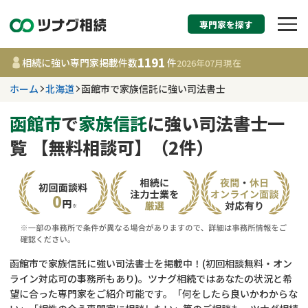
専門家を探す
相続税申告・相続手続
1191
相続に強い専門家掲載件数
件
2026年07月
現在
す
ホーム
北海道
函館市で家族信託に強い司法書士
北海道
函館市
で
家族信託
に強い司法書士一
覧 【無料相談可】（2件）
1191
事務所
件
更新日 :
2026年07月21日
相談内容で探す
遺言書作成・遺言執行
費用相場
函館市で家族信託に強い司法書士を掲載中！(初回相談無料・オン
ライン対応可の事務所もあり)。ツナグ相続ではあなたの状況と希
相続登記
コラム
望に合った専門家をご紹介可能です。「何をしたら良いかわからな