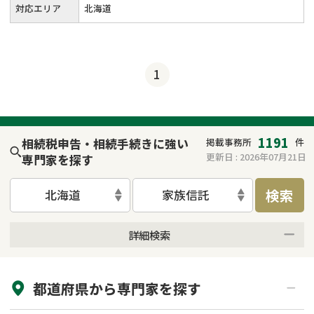
対応エリア
北海道
1
1191
相続税申告・相続手続きに強い
掲載事務所
件
更新日 :
2026年07月21日
専門家を探す
検索
北海道
家族信託
詳細検索
来所不要
オンライン面談可能
都道府県から
専門家
を探す
初回相談無料
土日祝の相談可能