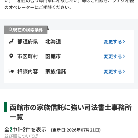
い」「相性の合う専門家に相談したい」等のご相談も、ツナグ相続
遺留分侵害額請求
相続手続き
のオペレーターにご相談ください。
相続手続き
遺言
現在の検索条件
家族信託
遺産分割
都道府県
北海道
変更する
贈与税
不動産の相続
市区町村
函館市
変更する
相続人調査
相続登記
相談内容
家族信託
変更する
不動産評価(相続不動
調査・アンケート
産)
函館市の家族信託に強い司法書士事務所
一覧
2
1
2
全
中
~
件を表示
(更新日:2026年07月21日)
並び順について