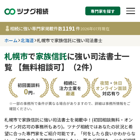
専門家を探す
相続税申告・相続手続
1191
相続に強い専門家掲載件数
件
2026年07月
現在
す
ホーム
北海道
札幌市で家族信託に強い司法書士
北海道
札幌市
で
家族信託
に強い司法書士一
覧 【無料相談可】（2件）
1191
事務所
件
更新日 :
2026年07月21日
相談内容で探す
遺言書作成・遺言執行
費用相場
札幌市で家族信託に強い司法書士を掲載中！(初回相談無料・オン
ライン対応可の事務所もあり)。ツナグ相続ではあなたの状況と希
相続登記
コラム
望に合った専門家をご紹介可能です。「何をしたら良いかわからな