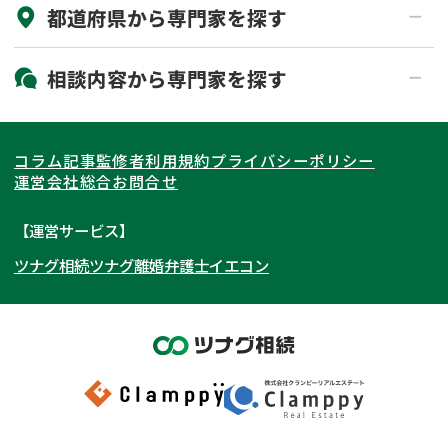
都道府県から
専門家
を探す
初回相談無料
土日祝の相談可能
19時以降電話可能
電話相談可能
北海道・東北
相談内容から
専門家
を探す
LINE予約可能
出張面談可能
関東
北海道
青森県
遺言書作成・遺言執行
相続放棄
コラム記事
監修者
利用規約
プライバシーポリシー
相続登記
遺産分割
東海
岩手県
東京都
宮城県
神奈川県
運営会社
総合お問合せ
遺留分侵害額請求
相続税申告
関西
秋田県
埼玉県
愛知県
山形県
千葉県
静岡県
【運営サービス】
相続手続き
銀行手続き
ツナグ相続
ツナグ離婚弁護士
イエコン
北陸・甲信越
福島県
茨城県
岐阜県
大阪府
群馬県
山梨県
京都府
家族信託
成年後見・任意後見
贈与税
生前対策
中国・四国
栃木県
兵庫県
長野県
奈良県
石川県
相続人調査
相続財産調査
九州・沖縄
滋賀県
福井県
広島県
和歌山県
富山県
岡山県
不動産評価(相続不動産)
相続トラブル
新潟県
山口県
福岡県
三重県
島根県
佐賀県