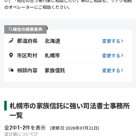
い」「相性の合う専門家に相談したい」等のご相談も、ツナグ相続
遺留分侵害額請求
相続手続き
のオペレーターにご相談ください。
相続手続き
遺言
現在の検索条件
家族信託
遺産分割
都道府県
北海道
変更する
贈与税
不動産の相続
市区町村
札幌市
変更する
相続人調査
相続登記
相談内容
家族信託
変更する
不動産評価(相続不動
調査・アンケート
産)
札幌市の家族信託に強い司法書士事務所
一覧
2
1
2
全
中
~
件を表示
(更新日:2026年07月21日)
並び順について