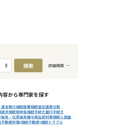
検索
詳細検索
E予約可能
出張面談可能
内容から
専門家
を探す
・遺言執行
相続放棄
相続登記
遺産分割
額請求
相続税申告
相続手続き
銀行手続き
年後見・任意後見
贈与税
生前対策
相続人調査
査
不動産評価(相続不動産)
相続トラブル