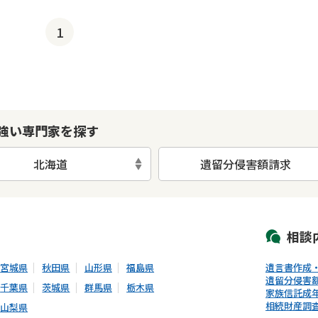
1
強い専門家を探す
北海道
遺留分侵害額請求
初回相談無料
土日祝の相談可能
19時以降電話可能
電話相談可能
LIN
相談
宮城県
秋田県
山形県
福島県
遺言書作成
遺留分侵害
千葉県
茨城県
群馬県
栃木県
家族信託
成
相続財産調
山梨県