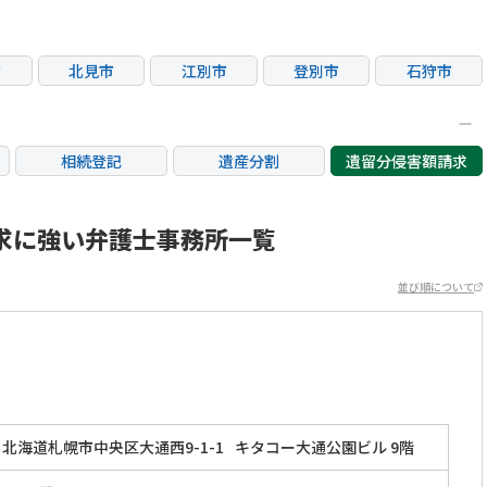
市
北見市
江別市
登別市
石狩市
相続登記
遺産分割
遺留分侵害額請求
銀行手続き
家族信託
成年後見・任意後見
不動産評価(相続不動
求に強い弁護士事務所一覧
相続人調査
相続財産調査
産)
並び順について
北海道札幌市中央区大通西9-1-1
キタコー大通公園ビル 9階