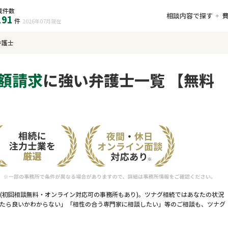
載件数
相談内容で探す
191
件
2026年07月
現在
弁護士
額請求
に強い弁護士一覧 【無料
(初回相談無料・オンライン対応可の事務所もあり)。ツナグ相続ではあなたの状況
たら良いかわからない」「相性の合う専門家に相談したい」等のご相談も、ツナグ