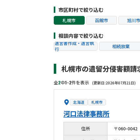
市区町村で絞り込む
札幌市
函館市
旭川
相談内容で絞り込む
遺言書作成・遺言執
相続放棄
行
相続税申告
相続手続き
札幌市の遺留分侵害額請
贈与税
生前対策
相続トラブル
2
1
2
全
中
~
件を表示
(更新日:2026年07月21日)
北海道
札幌市
河口法律事務所
住所
〒
060
-
0042