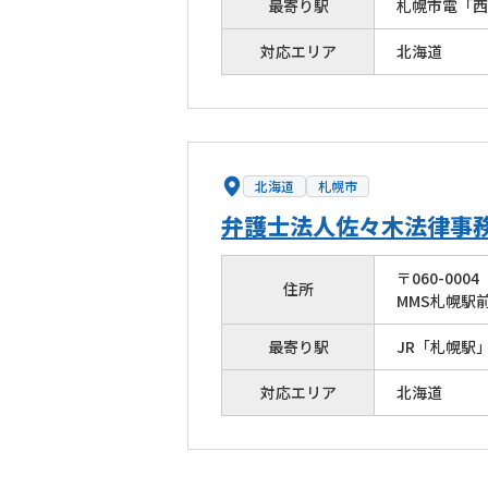
最寄り駅
札幌市電「西
対応エリア
北海道
北海道
札幌市
弁護士法人佐々木法律事
〒
060
-
0004
住所
MMS札幌駅前
最寄り駅
JR「札幌駅
対応エリア
北海道