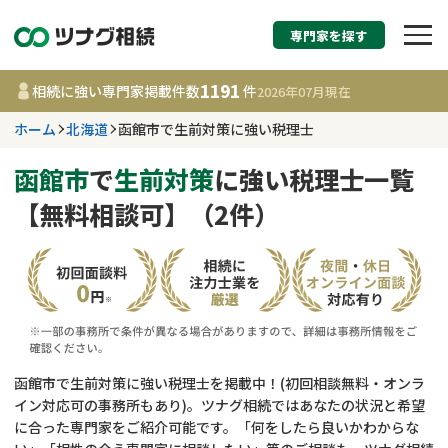
専門家を探す
相続税申告・相続手続
1191
相続に強い専門家掲載件数
件
2026年07月
現在
す
ホーム
北海道
函館市で生前対策に強い税理士
北海道
函館市
で
生前対策
に強い税理士一覧
【無料相談可】（2件）
1191
事務所
件
更新日 :
2026年07月21日
相談内容で探す
遺言書作成・遺言執行
費用相場
函館市で生前対策に強い税理士を掲載中！(初回相談無料・オンラ
イン対応可の事務所もあり)。ツナグ相続ではあなたの状況と希望
相続登記
コラム
に合った専門家をご紹介可能です。「何をしたら良いかわからな