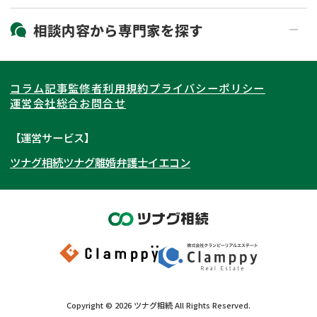
19時以降電話可能
電話相談可能
北海道・東北
相談内容から
専門家
を探す
LINE予約可能
出張面談可能
関東
北海道
青森県
遺言書作成・遺言執行
相続放棄
コラム記事
監修者
利用規約
プライバシーポリシー
相続登記
遺産分割
東海
岩手県
東京都
宮城県
神奈川県
運営会社
総合お問合せ
遺留分侵害額請求
相続税申告
関西
秋田県
埼玉県
愛知県
山形県
千葉県
静岡県
【運営サービス】
相続手続き
銀行手続き
ツナグ相続
ツナグ離婚弁護士
イエコン
北陸・甲信越
福島県
茨城県
岐阜県
大阪府
群馬県
山梨県
京都府
家族信託
成年後見・任意後見
贈与税
生前対策
中国・四国
栃木県
兵庫県
長野県
奈良県
石川県
相続人調査
相続財産調査
九州・沖縄
滋賀県
福井県
広島県
和歌山県
富山県
岡山県
不動産評価(相続不動産)
相続トラブル
新潟県
山口県
福岡県
三重県
島根県
佐賀県
Copyright ©
2026
ツナグ相続
All Rights Reserved.