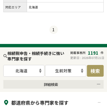
対応エリア
北海道
1
1191
相続税申告・相続手続きに強い
掲載事務所
件
更新日 :
2026年07月21日
専門家を探す
検索
北海道
生前対策
詳細検索
来所不要
オンライン面談可能
都道府県から
専門家
を探す
初回相談無料
土日祝の相談可能