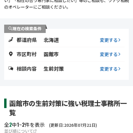
い」「相性の合う専門家に相談したい」等のご相談も、ツナグ相続
遺留分侵害額請求
相続手続き
のオペレーターにご相談ください。
相続手続き
遺言
現在の検索条件
家族信託
遺産分割
都道府県
北海道
変更する
贈与税
不動産の相続
市区町村
函館市
変更する
相続人調査
相続登記
相談内容
生前対策
変更する
不動産評価(相続不動
調査・アンケート
産)
函館市の生前対策に強い税理士事務所一
覧
2
1
2
全
中
~
件を表示
(更新日:2026年07月21日)
並び順について