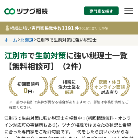
専門家を探す
相続税申告・相続手続
1191
相続に強い専門家掲載件数
件
2026年07月
現在
す
ホーム
北海道
江別市で生前対策に強い税理士
北海道
江別市
で
生前対策
に強い税理士一覧
【無料相談可】（2件）
1191
事務所
件
更新日 :
2026年07月21日
相談内容で探す
遺言書作成・遺言執行
費用相場
江別市で生前対策に強い税理士を掲載中！(初回相談無料・オンラ
イン対応可の事務所もあり)。ツナグ相続ではあなたの状況と希望
相続登記
コラム
に合った専門家をご紹介可能です。「何をしたら良いかわからな