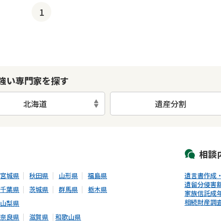
1
強い専門家を探す
北海道
遺産分割
初回相談無料
土日祝の相談可能
19時以降電話可能
電話相談可能
LIN
相談
宮城県
秋田県
山形県
福島県
遺言書作成
遺留分侵害
千葉県
茨城県
群馬県
栃木県
家族信託
成
相続財産調
山梨県
奈良県
滋賀県
和歌山県