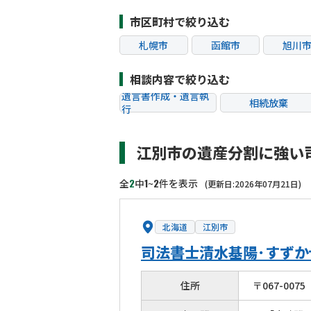
市区町村で絞り込む
札幌市
函館市
旭川
相談内容で絞り込む
遺言書作成・遺言執
相続放棄
行
相続税申告
相続手続き
江別市の遺産分割に強い
贈与税
生前対策
相続トラブル
2
1
2
全
中
~
件を表示
(更新日:2026年07月21日)
北海道
江別市
司法書士清水基陽･すず
住所
〒
067
-
0075