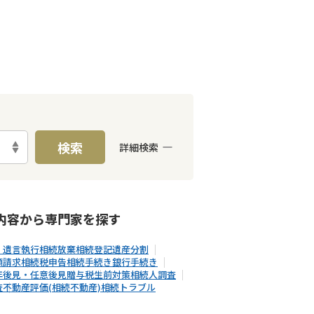
検索
詳細検索
E予約可能
出張面談可能
内容から
専門家
を探す
・遺言執行
相続放棄
相続登記
遺産分割
額請求
相続税申告
相続手続き
銀行手続き
年後見・任意後見
贈与税
生前対策
相続人調査
査
不動産評価(相続不動産)
相続トラブル