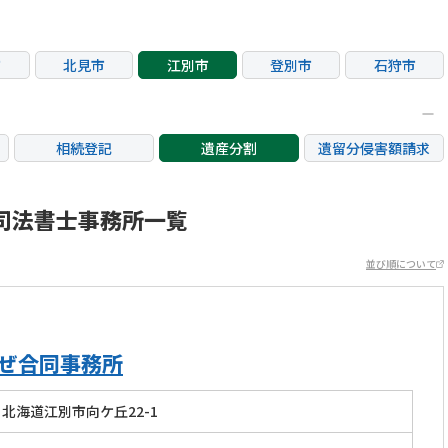
市
北見市
江別市
登別市
石狩市
相続登記
遺産分割
遺留分侵害額請求
銀行手続き
家族信託
成年後見・任意後見
不動産評価(相続不動
司法書士事務所一覧
相続人調査
相続財産調査
産)
並び順について
かぜ合同事務所
北海道江別市向ケ丘22-1