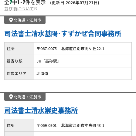
2
1
2
全
中
~
件を表示
(更新日:2026年07月21日)
並び順について
北海道
・
江別市
司法書士清水基陽･すずかぜ合同事務所
住所
〒
067
-
0075
北海道江別市向ケ丘22-1
最寄り駅
JR「高砂駅」
対応エリア
北海道
北海道
・
江別市
司法書士清水崇史事務所
住所
〒
069
-
0801
北海道江別市中央町43-1