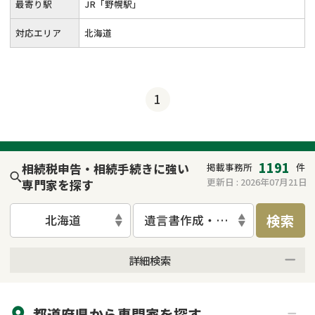
最寄り駅
JR「野幌駅」
対応エリア
北海道
1
1191
相続税申告・相続手続きに強い
掲載事務所
件
更新日 :
2026年07月21日
専門家を探す
検索
北海道
遺言書作成・遺言執行
詳細検索
来所不要
オンライン面談可能
都道府県から
専門家
を探す
初回相談無料
土日祝の相談可能