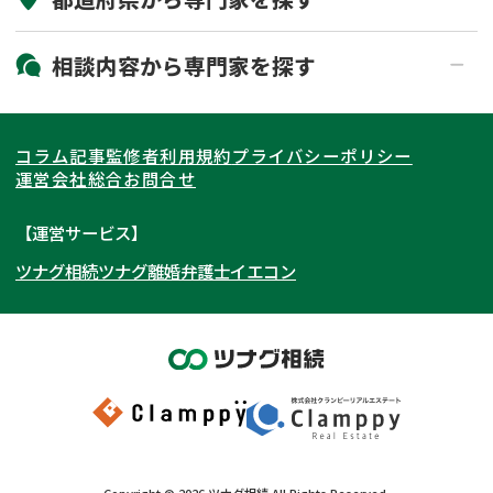
19時以降電話可能
電話相談可能
北海道・東北
相談内容から
専門家
を探す
LINE予約可能
出張面談可能
関東
北海道
青森県
遺言書作成・遺言執行
相続放棄
コラム記事
監修者
利用規約
プライバシーポリシー
相続登記
遺産分割
東海
岩手県
東京都
宮城県
神奈川県
運営会社
総合お問合せ
遺留分侵害額請求
相続税申告
関西
秋田県
埼玉県
愛知県
山形県
千葉県
静岡県
【運営サービス】
相続手続き
銀行手続き
ツナグ相続
ツナグ離婚弁護士
イエコン
北陸・甲信越
福島県
茨城県
岐阜県
大阪府
群馬県
山梨県
京都府
家族信託
成年後見・任意後見
贈与税
生前対策
中国・四国
栃木県
兵庫県
長野県
奈良県
石川県
相続人調査
相続財産調査
九州・沖縄
滋賀県
福井県
広島県
和歌山県
富山県
岡山県
不動産評価(相続不動産)
相続トラブル
新潟県
山口県
福岡県
三重県
島根県
佐賀県
Copyright ©
2026
ツナグ相続
All Rights Reserved.