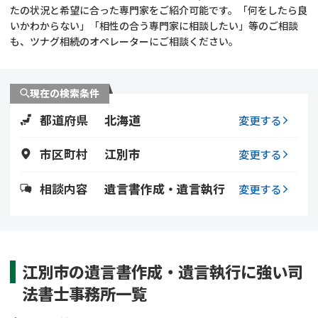
遺留分侵害額請求
相続手続き
たの状況と希望に合った専門家をご紹介可能です。「何をしたら良
いかわからない」「相性の合う専門家に相談したい」等のご相談
も、ツナグ相続のオペレーターにご相談ください。
相続手続き
遺言
家族信託
遺産分割
現在の検索条件
都道府県
北海道
贈与税
不動産の相続
変更する
市区町村
江別市
変更する
相続人調査
相続登記
相談内容
遺言書作成・遺言執行
変更する
不動産評価(相続不動
調査・アンケート
産)
江別市の遺言書作成・遺言執行に強い司
法書士事務所一覧