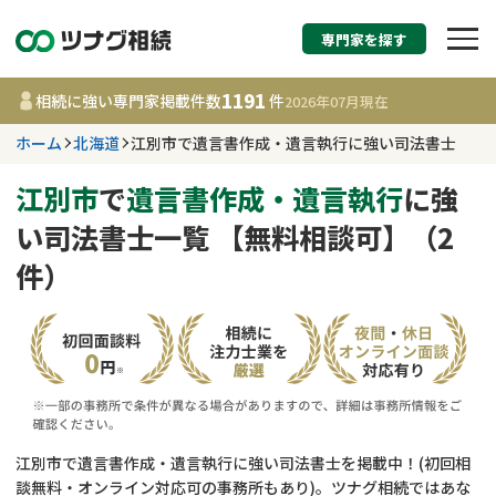
専門家を探す
相続税申告・相続手続
1191
相続に強い専門家掲載件数
件
2026年07月
現在
す
ホーム
北海道
江別市で遺言書作成・遺言執行に強い司法書士
北海道
江別市
で
遺言書作成・遺言執行
に強
い司法書士一覧 【無料相談可】（2
1191
事務所
件
件）
更新日 :
2026年07月21日
相談内容で探す
遺言書作成・遺言執行
費用相場
相続登記
コラム
江別市で遺言書作成・遺言執行に強い司法書士を掲載中！(初回相
談無料・オンライン対応可の事務所もあり)。ツナグ相続ではあな