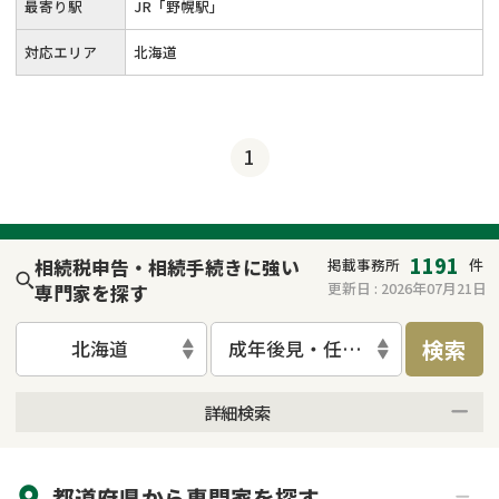
最寄り駅
JR「野幌駅」
対応エリア
北海道
1
1191
相続税申告・相続手続きに強い
掲載事務所
件
更新日 :
2026年07月21日
専門家を探す
検索
北海道
成年後見・任意後見
詳細検索
来所不要
オンライン面談可能
都道府県から
専門家
を探す
初回相談無料
土日祝の相談可能