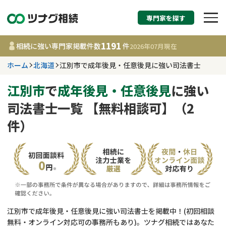
専門家を探す
相続税申告・相続手続
1191
相続に強い専門家掲載件数
件
2026年07月
現在
す
ホーム
北海道
江別市で成年後見・任意後見に強い司法書士
北海道
江別市
で
成年後見・任意後見
に強い
司法書士一覧 【無料相談可】（2
1191
事務所
件
件）
更新日 :
2026年07月21日
相談内容で探す
遺言書作成・遺言執行
費用相場
相続登記
コラム
江別市で成年後見・任意後見に強い司法書士を掲載中！(初回相談
無料・オンライン対応可の事務所もあり)。ツナグ相続ではあなた