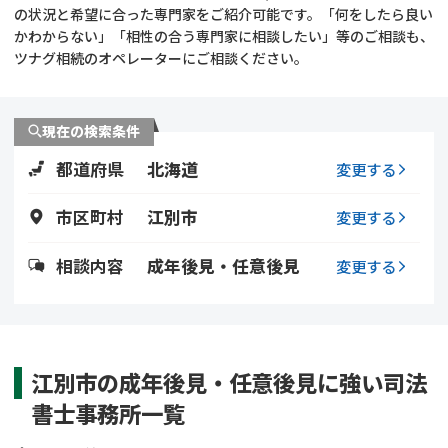
遺留分侵害額請求
相続手続き
の状況と希望に合った専門家をご紹介可能です。「何をしたら良い
かわからない」「相性の合う専門家に相談したい」等のご相談も、
ツナグ相続のオペレーターにご相談ください。
相続手続き
遺言
家族信託
遺産分割
現在の検索条件
都道府県
北海道
贈与税
不動産の相続
変更する
市区町村
江別市
変更する
相続人調査
相続登記
相談内容
成年後見・任意後見
変更する
不動産評価(相続不動
調査・アンケート
産)
江別市の成年後見・任意後見に強い司法
書士事務所一覧