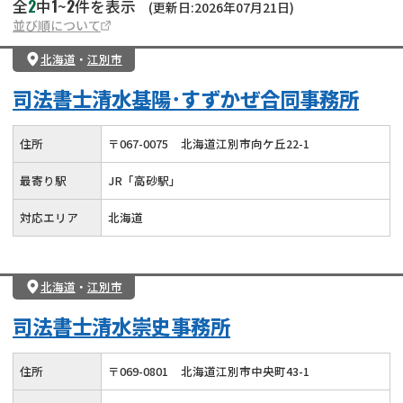
2
1
2
全
中
~
件を表示
(更新日:2026年07月21日)
並び順について
北海道
・
江別市
司法書士清水基陽･すずかぜ合同事務所
住所
〒
067
-
0075
北海道江別市向ケ丘22-1
最寄り駅
JR「高砂駅」
対応エリア
北海道
北海道
・
江別市
司法書士清水崇史事務所
住所
〒
069
-
0801
北海道江別市中央町43-1