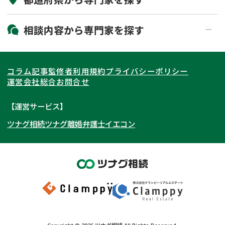
19時以降電話可能
電話相談可能
北海道・東北
相談内容から
専門家
を探す
LINE予約可能
出張面談可能
関東
北海道
青森県
遺言書作成・遺言執行
相続放棄
コラム記事
監修者
利用規約
プライバシーポリシー
相続登記
遺産分割
東海
岩手県
東京都
宮城県
神奈川県
運営会社
総合お問合せ
遺留分侵害額請求
相続税申告
関西
秋田県
埼玉県
愛知県
山形県
千葉県
静岡県
【運営サービス】
相続手続き
銀行手続き
ツナグ相続
ツナグ離婚弁護士
イエコン
北陸・甲信越
福島県
茨城県
岐阜県
大阪府
群馬県
山梨県
京都府
家族信託
成年後見・任意後見
贈与税
生前対策
中国・四国
栃木県
兵庫県
長野県
奈良県
石川県
相続人調査
相続財産調査
九州・沖縄
滋賀県
福井県
広島県
和歌山県
富山県
岡山県
不動産評価(相続不動産)
相続トラブル
新潟県
山口県
福岡県
三重県
島根県
佐賀県
Copyright ©
2026
ツナグ相続
All Rights Reserved.