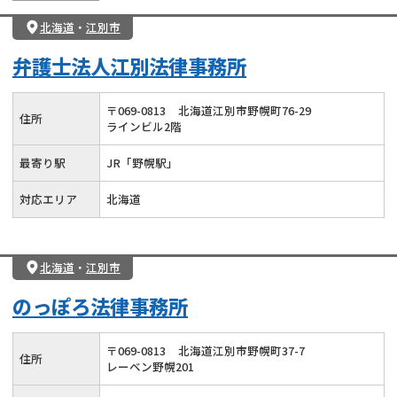
北海道
・
江別市
弁護士法人江別法律事務所
〒
069
-
0813
北海道江別市野幌町76-29
住所
ラインビル2階
最寄り駅
JR「野幌駅」
対応エリア
北海道
北海道
・
江別市
のっぽろ法律事務所
〒
069
-
0813
北海道江別市野幌町37-7
住所
レーベン野幌201