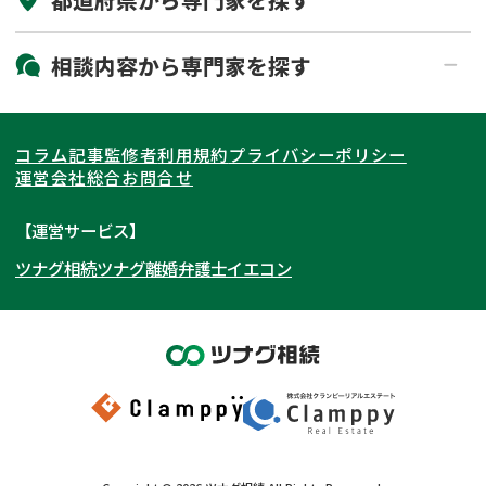
初回相談無料
土日祝の相談可能
19時以降電話可能
電話相談可能
北海道・東北
相談内容から
専門家
を探す
LINE予約可能
出張面談可能
関東
北海道
青森県
遺言書作成・遺言執行
相続放棄
コラム記事
監修者
利用規約
プライバシーポリシー
相続登記
遺産分割
東海
岩手県
東京都
宮城県
神奈川県
運営会社
総合お問合せ
遺留分侵害額請求
相続税申告
関西
秋田県
埼玉県
愛知県
山形県
千葉県
静岡県
【運営サービス】
相続手続き
銀行手続き
ツナグ相続
ツナグ離婚弁護士
イエコン
北陸・甲信越
福島県
茨城県
岐阜県
大阪府
群馬県
山梨県
京都府
家族信託
成年後見・任意後見
贈与税
生前対策
中国・四国
栃木県
兵庫県
長野県
奈良県
石川県
相続人調査
相続財産調査
九州・沖縄
滋賀県
福井県
広島県
和歌山県
富山県
岡山県
不動産評価(相続不動産)
相続トラブル
新潟県
山口県
福岡県
三重県
島根県
佐賀県