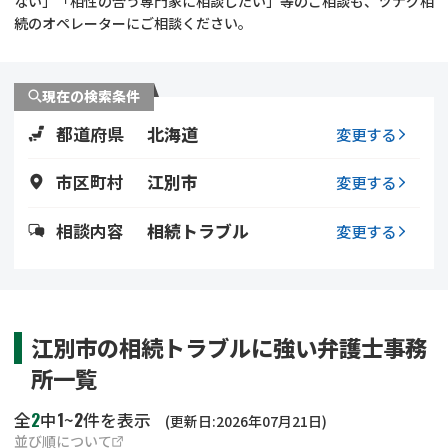
ない」「相性の合う専門家に相談したい」等のご相談も、ツナグ相
遺留分侵害額請求
相続手続き
続のオペレーターにご相談ください。
相続手続き
遺言
現在の検索条件
家族信託
遺産分割
都道府県
北海道
変更する
贈与税
不動産の相続
市区町村
江別市
変更する
相続人調査
相続登記
相談内容
相続トラブル
変更する
不動産評価(相続不動
調査・アンケート
産)
江別市の相続トラブルに強い弁護士事務
所一覧
2
1
2
全
中
~
件を表示
(更新日:2026年07月21日)
並び順について