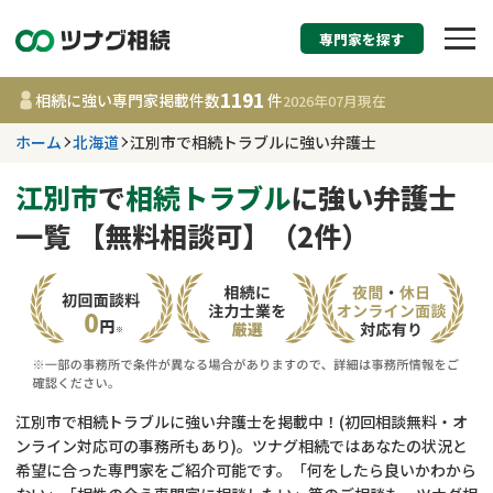
専門家を探す
相続税申告・相続手続
1191
相続に強い専門家掲載件数
件
2026年07月
現在
す
ホーム
北海道
江別市で相続トラブルに強い弁護士
北海道
江別市
で
相続トラブル
に強い弁護士
一覧 【無料相談可】（2件）
1191
事務所
件
更新日 :
2026年07月21日
相談内容で探す
遺言書作成・遺言執行
費用相場
江別市で相続トラブルに強い弁護士を掲載中！(初回相談無料・オ
ンライン対応可の事務所もあり)。ツナグ相続ではあなたの状況と
相続登記
コラム
希望に合った専門家をご紹介可能です。「何をしたら良いかわから