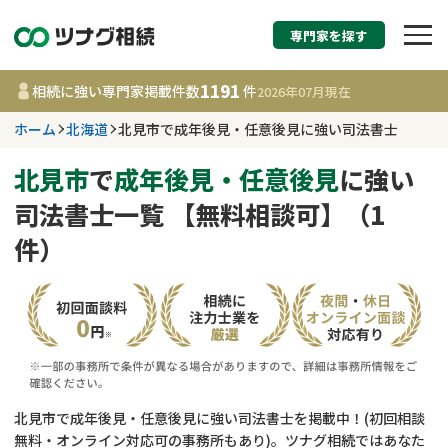
専門家を探す
相続税申告・相続手続
1191
相続に強い専門家掲載件数
件
2026年07月
現在
す
ホーム
北海道
北見市で成年後見・任意後見に強い司法書士
北海道
北見市
で
成年後見・任意後見
に強い
司法書士一覧 【無料相談可】（1
1191
事務所
件
件）
更新日 :
2026年07月21日
相談内容で探す
遺言書作成・遺言執行
費用相場
相続登記
コラム
北見市で成年後見・任意後見に強い司法書士を掲載中！(初回相談
無料・オンライン対応可の事務所もあり)。ツナグ相続ではあなた