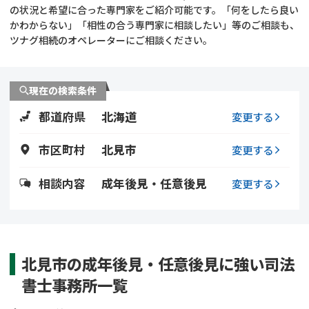
遺留分侵害額請求
相続手続き
の状況と希望に合った専門家をご紹介可能です。「何をしたら良い
かわからない」「相性の合う専門家に相談したい」等のご相談も、
ツナグ相続のオペレーターにご相談ください。
相続手続き
遺言
家族信託
遺産分割
現在の検索条件
都道府県
北海道
贈与税
不動産の相続
変更する
市区町村
北見市
変更する
相続人調査
相続登記
相談内容
成年後見・任意後見
変更する
不動産評価(相続不動
調査・アンケート
産)
北見市の成年後見・任意後見に強い司法
書士事務所一覧