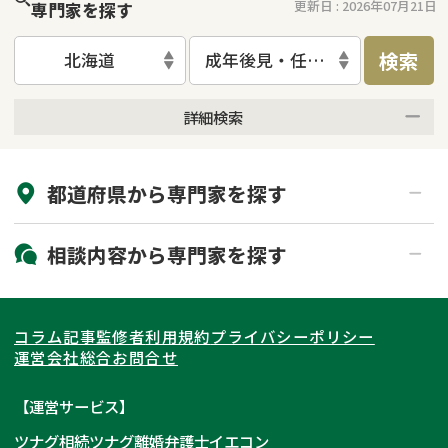
更新日 :
2026年07月21日
専門家を探す
検索
北海道
成年後見・任意後見
詳細検索
来所不要
オンライン面談可能
都道府県から
専門家
を探す
初回相談無料
土日祝の相談可能
19時以降電話可能
電話相談可能
北海道・東北
相談内容から
専門家
を探す
LINE予約可能
出張面談可能
関東
北海道
青森県
遺言書作成・遺言執行
相続放棄
コラム記事
監修者
利用規約
プライバシーポリシー
相続登記
遺産分割
東海
岩手県
東京都
宮城県
神奈川県
運営会社
総合お問合せ
遺留分侵害額請求
相続税申告
関西
秋田県
埼玉県
愛知県
山形県
千葉県
静岡県
【運営サービス】
相続手続き
銀行手続き
ツナグ相続
ツナグ離婚弁護士
イエコン