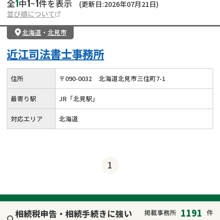
1
1
1
全
中
~
件を表示
(更新日:2026年07月21日)
並び順について
北海道
・
北見市
近江司法書士事務所
住所
〒
090
-
0032
北海道北見市三住町7-1
最寄り駅
JR「北見駅」
対応エリア
北海道
1
1191
相続税申告・相続手続きに強い
掲載事務所
件