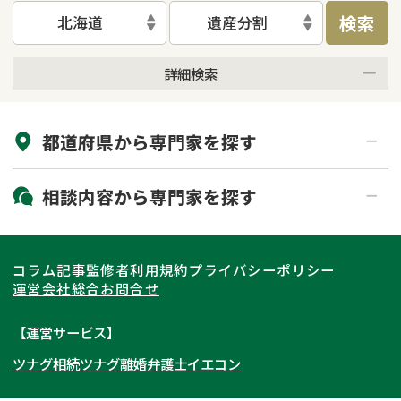
検索
北海道
遺産分割
詳細検索
来所不要
オンライン面談可能
都道府県から
専門家
を探す
初回相談無料
土日祝の相談可能
19時以降電話可能
電話相談可能
北海道・東北
相談内容から
専門家
を探す
LINE予約可能
出張面談可能
関東
北海道
青森県
遺言書作成・遺言執行
相続放棄
コラム記事
監修者
利用規約
プライバシーポリシー
相続登記
遺産分割
東海
岩手県
東京都
宮城県
神奈川県
運営会社
総合お問合せ
遺留分侵害額請求
相続税申告
関西
秋田県
埼玉県
愛知県
山形県
千葉県
静岡県
【運営サービス】
相続手続き
銀行手続き
ツナグ相続
ツナグ離婚弁護士
イエコン
北陸・甲信越
福島県
茨城県
岐阜県
大阪府
群馬県
山梨県
京都府
家族信託
成年後見・任意後見