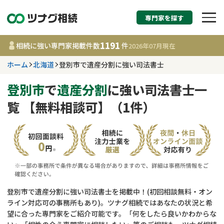
専門家を探す
相続税申告・相続手続
1191
相続に強い専門家掲載件数
件
2026年07月
現在
す
ホーム
北海道
登別市で遺産分割に強い司法書士
北海道
登別市
で
遺産分割
に強い司法書士一
覧 【無料相談可】（1件）
1191
事務所
件
更新日 :
2026年07月21日
相談内容で探す
遺言書作成・遺言執行
費用相場
登別市で遺産分割に強い司法書士を掲載中！(初回相談無料・オン
ライン対応可の事務所もあり)。ツナグ相続ではあなたの状況と希
相続登記
コラム
望に合った専門家をご紹介可能です。「何をしたら良いかわからな