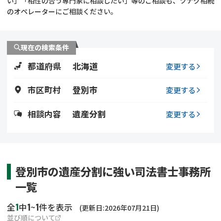
い」「相性の合う専門家に相談したい」等のご相談も、ツナグ相続
遺留分侵害額請求
相続手続き
のオペレーターにご相談ください。
相続手続き
遺言
現在の検索条件
家族信託
遺産分割
都道府県
北海道
変更する
贈与税
不動産の相続
市区町村
登別市
変更する
相続人調査
相続登記
相談内容
遺産分割
変更する
不動産評価(相続不動
調査・アンケート
産)
登別市の遺産分割に強い司法書士事務所
一覧
1
1
1
全
中
~
件を表示
(更新日:2026年07月21日)
並び順について