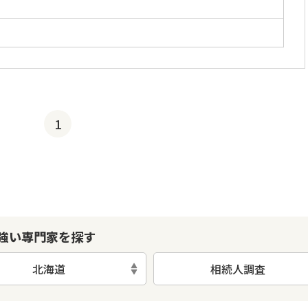
」
1
強い専門家を探す
北海道
相続人調査
初回相談無料
土日祝の相談可能
19時以降電話可能
電話相談可能
LIN