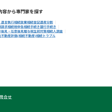
内容から
専門家
を探す
・遺言執行
相続放棄
相続登記
遺産分割
額請求
相続税申告
相続手続き
銀行手続き
年後見・任意後見
贈与税
生前対策
相続人調査
査
不動産評価(相続不動産)
相続トラブル
問合せ