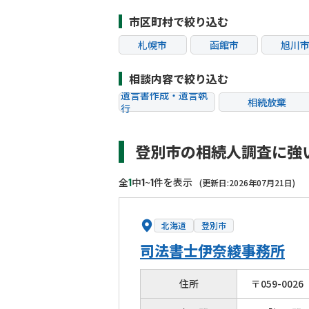
市区町村で絞り込む
札幌市
函館市
旭川
相談内容で絞り込む
遺言書作成・遺言執
相続放棄
行
相続税申告
相続手続き
登別市の相続人調査に強
贈与税
生前対策
相続トラブル
1
1
1
全
中
~
件を表示
(更新日:2026年07月21日)
北海道
登別市
司法書士伊奈綾事務所
住所
〒
059
-
0026