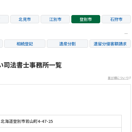
市
北見市
江別市
登別市
石狩市
相続登記
遺産分割
遺留分侵害額請求
銀行手続き
家族信託
成年後見・任意後見
不動産評価(相続不動
い司法書士事務所一覧
相続人調査
相続財産調査
産)
並び順について
北海道登別市若山町4-47-25