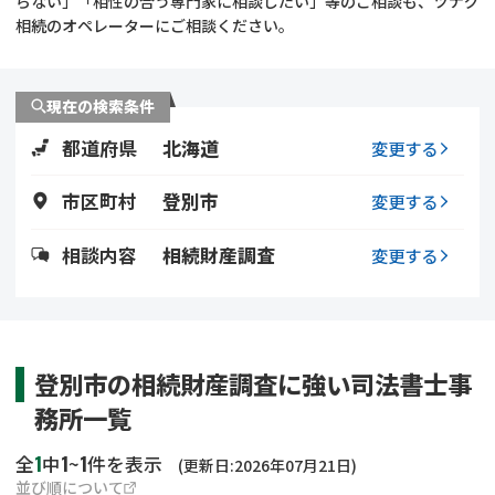
らない」「相性の合う専門家に相談したい」等のご相談も、ツナグ
遺留分侵害額請求
相続手続き
相続のオペレーターにご相談ください。
相続手続き
遺言
現在の検索条件
家族信託
遺産分割
都道府県
北海道
変更する
贈与税
不動産の相続
市区町村
登別市
変更する
相続人調査
相続登記
相談内容
相続財産調査
変更する
不動産評価(相続不動
調査・アンケート
産)
登別市の相続財産調査に強い司法書士事
務所一覧
1
1
1
全
中
~
件を表示
(更新日:2026年07月21日)
並び順について