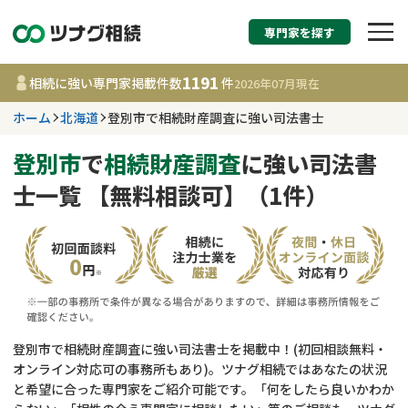
専門家を探す
相続税申告・相続手続
1191
相続に強い専門家掲載件数
件
2026年07月
現在
す
ホーム
北海道
登別市で相続財産調査に強い司法書士
北海道
登別市
で
相続財産調査
に強い司法書
士一覧 【無料相談可】（1件）
1191
事務所
件
更新日 :
2026年07月21日
相談内容で探す
遺言書作成・遺言執行
費用相場
登別市で相続財産調査に強い司法書士を掲載中！(初回相談無料・
オンライン対応可の事務所もあり)。ツナグ相続ではあなたの状況
相続登記
コラム
と希望に合った専門家をご紹介可能です。「何をしたら良いかわか