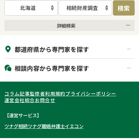
検索
北海道
相続財産調査
詳細検索
来所不要
オンライン面談可能
都道府県から
専門家
を探す
初回相談無料
土日祝の相談可能
19時以降電話可能
電話相談可能
北海道・東北
相談内容から
専門家
を探す
LINE予約可能
出張面談可能
関東
北海道
青森県
遺言書作成・遺言執行
相続放棄
コラム記事
監修者
利用規約
プライバシーポリシー
相続登記
遺産分割
東海
岩手県
東京都
宮城県
神奈川県
運営会社
総合お問合せ
遺留分侵害額請求
相続税申告
関西
秋田県
埼玉県
愛知県
山形県
千葉県
静岡県
【運営サービス】
相続手続き
銀行手続き
ツナグ相続
ツナグ離婚弁護士
イエコン
北陸・甲信越
福島県
茨城県
岐阜県
大阪府
群馬県
山梨県
京都府
家族信託
成年後見・任意後見