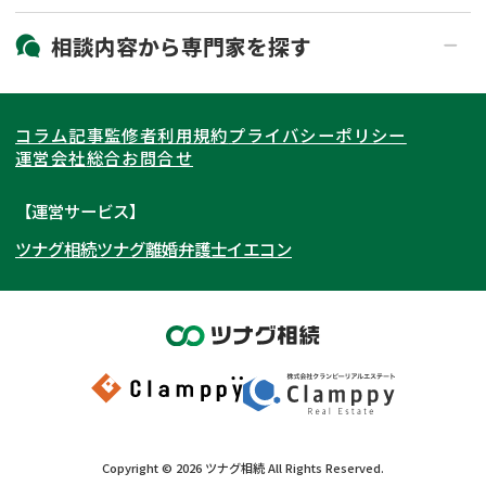
19時以降電話可能
電話相談可能
北海道・東北
相談内容から
専門家
を探す
LINE予約可能
出張面談可能
関東
北海道
青森県
遺言書作成・遺言執行
相続放棄
コラム記事
監修者
利用規約
プライバシーポリシー
相続登記
遺産分割
東海
岩手県
東京都
宮城県
神奈川県
運営会社
総合お問合せ
遺留分侵害額請求
相続税申告
関西
秋田県
埼玉県
愛知県
山形県
千葉県
静岡県
【運営サービス】
相続手続き
銀行手続き
ツナグ相続
ツナグ離婚弁護士
イエコン
北陸・甲信越
福島県
茨城県
岐阜県
大阪府
群馬県
山梨県
京都府
家族信託
成年後見・任意後見
贈与税
生前対策
中国・四国
栃木県
兵庫県
長野県
奈良県
石川県
相続人調査
相続財産調査
九州・沖縄
滋賀県
福井県
広島県
和歌山県
富山県
岡山県
不動産評価(相続不動産)
相続トラブル
新潟県
山口県
福岡県
三重県
島根県
佐賀県
Copyright ©
2026
ツナグ相続
All Rights Reserved.