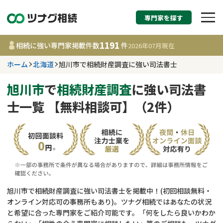
専門家を探す
相続税申告・相続手続
1191
相続に強い専門家掲載件数
件
2026年07月
現在
す
ホーム
北海道
旭川市で相続財産調査に強い司法書士
北海道
旭川市
で
相続財産調査
に強い司法書
士一覧 【無料相談可】（2件）
1191
事務所
件
更新日 :
2026年07月21日
相談内容で探す
遺言書作成・遺言執行
費用相場
旭川市で相続財産調査に強い司法書士を掲載中！(初回相談無料・
オンライン対応可の事務所もあり)。ツナグ相続ではあなたの状況
相続登記
コラム
と希望に合った専門家をご紹介可能です。「何をしたら良いかわか