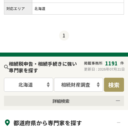
対応エリア
北海道
1
1191
相続税申告・相続手続きに強い
掲載事務所
件
更新日 :
2026年07月21日
専門家を探す
検索
北海道
相続財産調査
詳細検索
来所不要
オンライン面談可能
都道府県から
専門家
を探す
初回相談無料
土日祝の相談可能