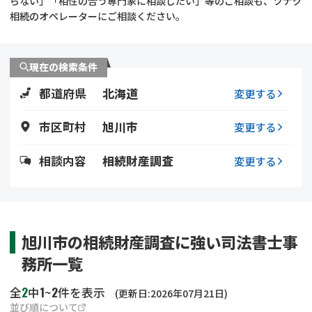
らない」「相性の合う専門家に相談したい」等のご相談も、ツナグ
遺留分侵害額請求
相続手続き
相続のオペレーターにご相談ください。
相続手続き
遺言
現在の検索条件
家族信託
遺産分割
都道府県
北海道
変更する
贈与税
不動産の相続
市区町村
旭川市
変更する
相続人調査
相続登記
相談内容
相続財産調査
変更する
不動産評価(相続不動
調査・アンケート
産)
旭川市の相続財産調査に強い司法書士事
務所一覧
2
1
2
全
中
~
件を表示
(更新日:2026年07月21日)
並び順について