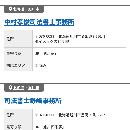
北海道
・
旭川市
中村孝俊司法書士事務所
〒
070
-
0033
北海道旭川市３条通9-551-2
住所
ダイメックスビル2F
最寄り駅
JR「旭川駅」
対応エリア
北海道
北海道
・
旭川市
司法書士野嶋事務所
住所
〒
078
-
8234
北海道旭川市豊岡４条1-2-21
最寄り駅
JR「旭川四条駅」