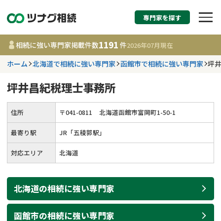
専門家を探す
相続税申告・相続手続
1191
相続に強い専門家掲載件数
件
2026年07月
現在
す
ホーム
北海道で相続に強い専門家
函館市で相続に強い専門家
坪
都道府県を選択
坪井昌紀税理士事務所
1191
事務所
件
住所
〒
041
-
0811
北海道函館市富岡町1-50-1
更新日 :
2026年07月21日
最寄り駅
JR「五稜郭駅」
相談内容で探す
対応エリア
北海道
遺言書作成・遺言執行
費用相場
北海道
の
相続
に強い
専門家
相続登記
コラム
函館市
の
相続
に強い
専門家