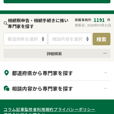
遺留分侵害額請求
相続手続き
相続手続き
遺言
1191
相続税申告・相続手続きに強い
掲載事務所
件
更新日 :
2026年07月21日
専門家を探す
家族信託
遺産分割
検索
都道府県を選択
相談内容を選択
贈与税
不動産の相続
詳細検索
相続人調査
相続登記
来所不要
オンライン面談可能
不動産評価(相続不動
調査・アンケート
都道府県から
専門家
を探す
初回相談無料
土日祝の相談可能
産)
19時以降電話可能
電話相談可能
北海道・東北
相談内容から
専門家
を探す
LINE予約可能
出張面談可能
関東
北海道
青森県
遺言書作成・遺言執行
相続放棄
コラム記事
監修者
利用規約
プライバシーポリシー
相続登記
遺産分割
東海
岩手県
東京都
宮城県
神奈川県