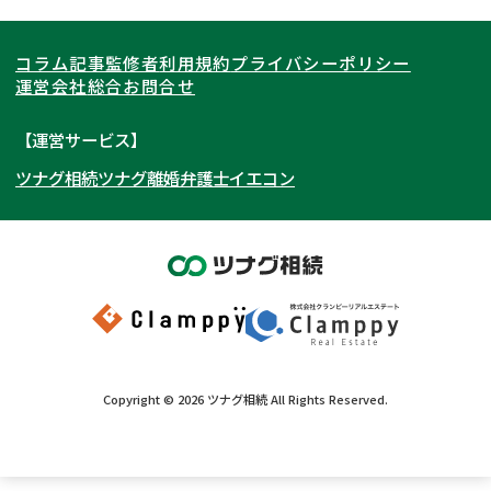
関東
北海道
青森県
遺言書作成・遺言執行
相続放棄
コラム記事
監修者
利用規約
プライバシーポリシー
相続登記
遺産分割
東海
岩手県
東京都
宮城県
神奈川県
運営会社
総合お問合せ
遺留分侵害額請求
相続税申告
関西
秋田県
埼玉県
愛知県
山形県
千葉県
静岡県
【運営サービス】
相続手続き
銀行手続き
ツナグ相続
ツナグ離婚弁護士
イエコン
北陸・甲信越
福島県
茨城県
岐阜県
大阪府
群馬県
山梨県
京都府
家族信託
成年後見・任意後見
贈与税
生前対策
中国・四国
栃木県
兵庫県
長野県
奈良県
石川県
相続人調査
相続財産調査
九州・沖縄
滋賀県
福井県
広島県
和歌山県
富山県
岡山県
不動産評価(相続不動産)
相続トラブル
新潟県
山口県
福岡県
三重県
島根県
佐賀県
Copyright ©
2026
ツナグ相続
All Rights Reserved.
鳥取県
長崎県
徳島県
熊本県
香川県
大分県
愛媛県
宮崎県