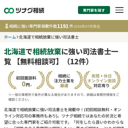
専門家を探す
相続税申告・相続手続
1191
相続に強い専門家掲載件数
件
2026年07月
現在
す
ホーム
北海道で相続放棄に強い司法書士
北海道
北海道
で
相続放棄
に強い司法書士一
覧 【無料相談可】（12件）
1191
事務所
件
更新日 :
2026年07月21日
相談内容で探す
遺言書作成・遺言執行
費用相場
北海道で相続放棄に強い司法書士を掲載中！(初回相談無料・オン
ライン対応可の事務所もあり)。ツナグ相続ではあなたの状況と希
相続登記
コラム
望に合った専門家をご紹介可能です。「何をしたら良いかわからな