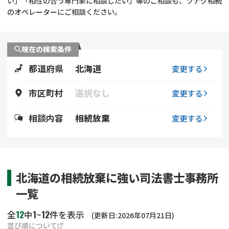
い」「相性の合う専門家に相談したい」等のご相談も、ツナグ相続
遺留分侵害額請求
相続手続き
のオペレーターにご相談ください。
相続手続き
遺言
現在の検索条件
家族信託
遺産分割
都道府県
北海道
変更する
贈与税
不動産の相続
市区町村
選択なし
変更する
相続人調査
相続登記
相談内容
相続放棄
変更する
不動産評価(相続不動
調査・アンケート
産)
北海道の相続放棄に強い司法書士事務所
一覧
12
1
12
全
中
~
件を表示
(更新日:2026年07月21日)
並び順について