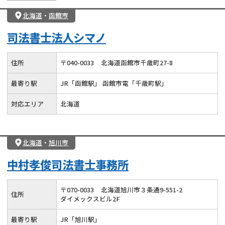
北海道
・
函館市
司法書士法人シマノ
住所
〒
040
-
0033
北海道函館市千歳町27-8
最寄り駅
JR「函館駅」 函館市電「千歳町駅」
対応エリア
北海道
北海道
・
旭川市
中村孝俊司法書士事務所
〒
070
-
0033
北海道旭川市３条通9-551-2
住所
ダイメックスビル2F
最寄り駅
JR「旭川駅」