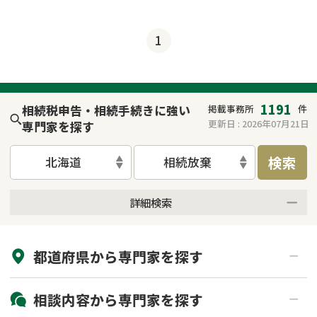
1
1191
相続税申告・相続手続きに強い
掲載事務所
件
更新日 :
2026年07月21日
専門家を探す
検索
北海道
相続放棄
詳細検索
来所不要
オンライン面談可能
都道府県から
専門家
を探す
初回相談無料
土日祝の相談可能
19時以降電話可能
電話相談可能
北海道・東北
相談内容から
専門家
を探す
LINE予約可能
出張面談可能