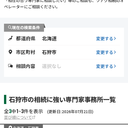
「相性の合う専門家に相談したい」等のご相談も、ツナグ相続のオ
遺留分侵害額請求
相続手続き
ペレーターにご相談ください。
相続手続き
遺言
現在の検索条件
家族信託
遺産分割
都道府県
北海道
変更する
贈与税
不動産の相続
市区町村
石狩市
変更する
相続人調査
相続登記
相談内容
選択なし
変更する
不動産評価(相続不動
調査・アンケート
産)
石狩市の相続に強い専門家事務所一覧
3
1
3
全
中
~
件を表示
(更新日:2026年07月21日)
並び順について
北海道
・
石狩市