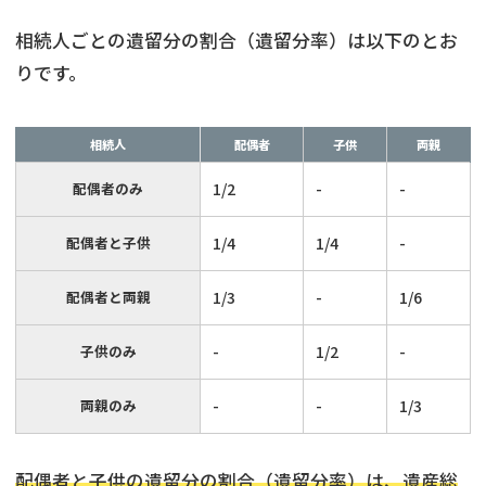
相続人ごとの遺留分の割合（遺留分率）は以下のとお
りです。
相続人
配偶者
子供
両親
配偶者のみ
1/2
-
-
配偶者と子供
1/4
1/4
-
配偶者と両親
1/3
-
1/6
子供のみ
-
1/2
-
両親のみ
-
-
1/3
配偶者と子供の遺留分の割合（遺留分率）は、遺産総