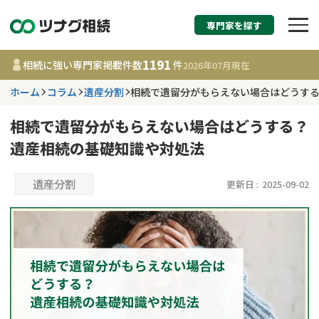
専門家を探す
相続税申告・相続手続
1191
相続に強い専門家掲載件数
件
2026年07月
現在
す
ホーム
コラム
遺産分割
相続で遺留分がもらえない場合はどうす
都道府県を選択
相続で遺留分がもらえない場合はどうする？
遺産相続の基礎知識や対処法
1191
事務所
件
更新日 :
2026年07月21日
遺産分割
更新日 :
2025-09-02
相談内容で探す
遺言書作成・遺言執行
費用相場
相続登記
コラム