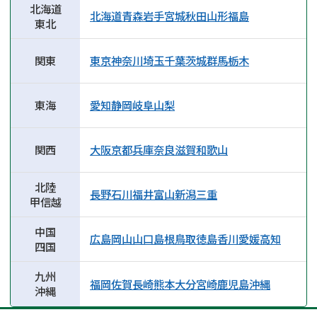
北海道
北海道
青森
岩手
宮城
秋田
山形
福島
東北
関東
東京
神奈川
埼玉
千葉
茨城
群馬
栃木
東海
愛知
静岡
岐阜
山梨
関西
大阪
京都
兵庫
奈良
滋賀
和歌山
北陸
長野
石川
福井
富山
新潟
三重
甲信越
中国
広島
岡山
山口
島根
鳥取
徳島
香川
愛媛
高知
四国
九州
福岡
佐賀
長崎
熊本
大分
宮崎
鹿児島
沖縄
沖縄