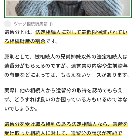
遺留分侵害額請求
相続手続き
相続手続き
遺言
ツナグ相続編集部
(
)
遺留分とは、
法定相続人に対して最低限保証されてい
家族信託
遺産分割
る相続財産の割合
です。
贈与税
不動産の相続
原則として、被相続人の兄弟姉妹以外の法定相続人は
遺留分がもらえるのですが、遺言書の内容や生前贈与
相続人調査
相続登記
の有無などによっては、もらえないケースがあります。
不動産評価(相続不動
調査・アンケート
産)
実際に他の相続人から遺留分の取得を認めてもらえ
ず、どうすれば良いのか困っている方もいるのではな
いでしょうか。
遺留分を受け取る権利のある法定相続人なら、遺産を
受け取った相続人に対して、遺留分の請求が可能で