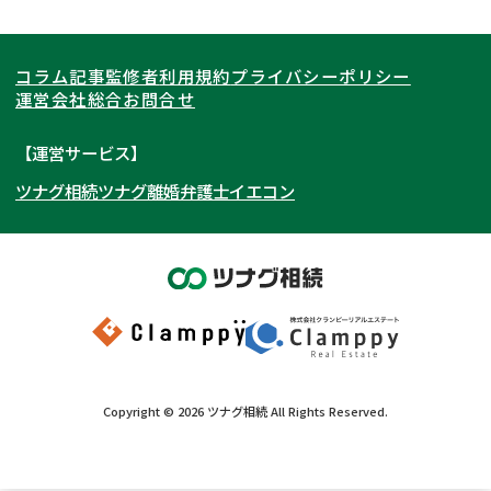
LINE予約可能
出張面談可能
関東
北海道
青森県
遺言書作成・遺言執行
相続放棄
コラム記事
監修者
利用規約
プライバシーポリシー
相続登記
遺産分割
東海
岩手県
東京都
宮城県
神奈川県
運営会社
総合お問合せ
遺留分侵害額請求
相続税申告
関西
秋田県
埼玉県
愛知県
山形県
千葉県
静岡県
【運営サービス】
相続手続き
銀行手続き
ツナグ相続
ツナグ離婚弁護士
イエコン
北陸・甲信越
福島県
茨城県
岐阜県
大阪府
群馬県
山梨県
京都府
家族信託
成年後見・任意後見
贈与税
生前対策
中国・四国
栃木県
兵庫県
長野県
奈良県
石川県
相続人調査
相続財産調査
九州・沖縄
滋賀県
福井県
広島県
和歌山県
富山県
岡山県
不動産評価(相続不動産)
相続トラブル
新潟県
山口県
福岡県
三重県
島根県
佐賀県
Copyright ©
2026
ツナグ相続
All Rights Reserved.
鳥取県
長崎県
徳島県
熊本県