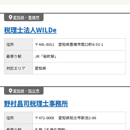
愛知県
・
豊橋市
税理士法人WILDe
住所
〒
441
-
8011
愛知県豊橋市菰口町6-53-1
最寄り駅
JR「船町駅」
対応エリア
愛知県
愛知県
・
知立市
野村昌司税理士事務所
住所
〒
472
-
0005
愛知県知立市新池2-86
最寄り駅
名鉄「名鉄牛田駅」