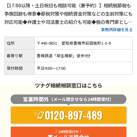
【17:00以降・土日祝日も相談可能（要予約）】相続税節税も
争族回避も得意◆節税対策や相続資金対策などの生前対策にも
対応可能◆弁護士や司法書士の紹介も可能◆税の専門家として
事務所詳細を見る
生前対策から相続税申告まで一貫して対応いたします。「相続
についてわからない」とお悩みでしたら、当事務所までご相談
住所
〒
440
-
0851
愛知県豊橋市前田南町1-3-9
ください。
最寄り駅
豊橋鉄道「柳生橋駅」徒歩9分
受付時間
平日9:00～17:00
ツナグ相続相談窓口はこちら
営業時間外
（メール問合せなら24時間受付）
0120-897-489
24時間受付中