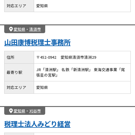
対応エリア
愛知県
愛知県
・
清須市
山田康博税理士事務所
住所
〒
452
-
0942
愛知県清須市清洲29
JR「清洲駅」 名鉄「新清洲駅」 東海交通事業「尾
最寄り駅
張星の宮駅」
対応エリア
愛知県
愛知県
・
刈谷市
税理士法人みどり経営