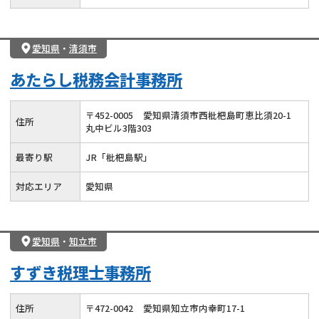
愛知県
・
清須市
あたらし税務会計事務所
〒
452
-
0005
愛知県清須市西枇杷島町恵比須20-1
住所
丸中ビル3階303
最寄り駅
JR「枇杷島駅」
対応エリア
愛知県
愛知県
・
知立市
すずき税理士事務所
住所
〒
472
-
0042
愛知県知立市内幸町17-1