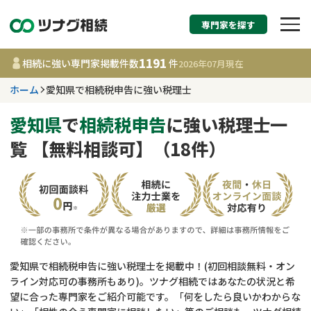
専門家を探す
相続税申告・相続手続
1191
相続に強い専門家掲載件数
件
2026年07月
現在
す
ホーム
愛知県で相続税申告に強い税理士
愛知県
愛知県
で
相続税申告
に強い税理士一
覧 【無料相談可】（18件）
1191
事務所
件
更新日 :
2026年07月21日
相談内容で探す
遺言書作成・遺言執行
費用相場
愛知県で相続税申告に強い税理士を掲載中！(初回相談無料・オン
ライン対応可の事務所もあり)。ツナグ相続ではあなたの状況と希
相続登記
コラム
望に合った専門家をご紹介可能です。「何をしたら良いかわからな