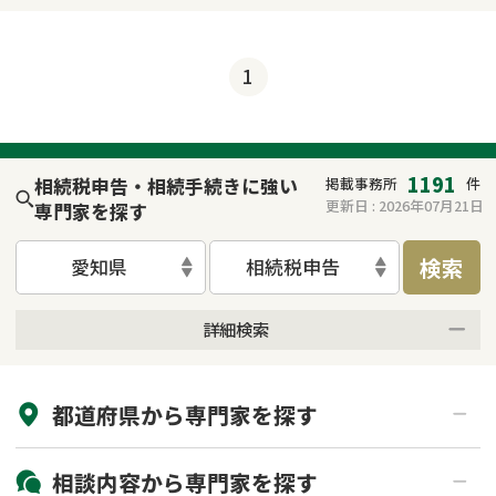
1
1191
相続税申告・相続手続きに強い
掲載事務所
件
更新日 :
2026年07月21日
専門家を探す
検索
愛知県
相続税申告
詳細検索
来所不要
オンライン面談可能
都道府県から
専門家
を探す
初回相談無料
土日祝の相談可能
19時以降電話可能
電話相談可能
北海道・東北
相談内容から
専門家
を探す