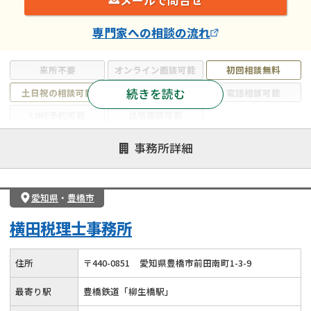
メールで問合せ
専門家
への相談の流れ
来所不要
オンライン面談可能
初回相談無料
続きを読む
土日祝の相談可能
19時以降電話可能
電話相談可能
LINE予約可能
出張面談可能
注力案件
事務所詳細
遺言書作成・遺言執行
相続放棄
相続登記
遺産分割
遺留分侵害額請求
相続税申告
愛知県
・
豊橋市
相続手続き
銀行手続き
家族信託
横田税理士事務所
成年後見・任意後見
贈与税
生前対策
相続人調査
相続財産調査
不動産評価(相続不動産)
住所
〒
440
-
0851
愛知県豊橋市前田南町1-3-9
相続トラブル
最寄り駅
豊橋鉄道「柳生橋駅」