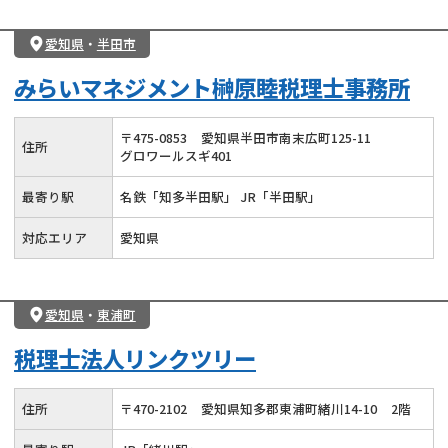
愛知県
・
半田市
みらいマネジメント榊原睦税理士事務所
〒
475
-
0853
愛知県半田市南末広町125-11
住所
グロワールスギ401
最寄り駅
名鉄「知多半田駅」 JR「半田駅」
対応エリア
愛知県
愛知県
・
東浦町
税理士法人リンクツリー
住所
〒
470
-
2102
愛知県知多郡東浦町緒川14-10
2階