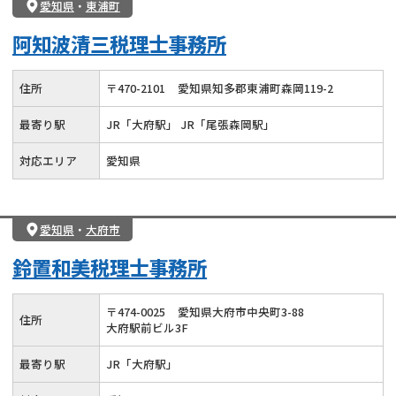
愛知県
・
東浦町
阿知波清三税理士事務所
住所
〒
470
-
2101
愛知県知多郡東浦町森岡119-2
最寄り駅
JR「大府駅」 JR「尾張森岡駅」
対応エリア
愛知県
愛知県
・
大府市
鈴置和美税理士事務所
〒
474
-
0025
愛知県大府市中央町3-88
住所
大府駅前ビル3F
最寄り駅
JR「大府駅」