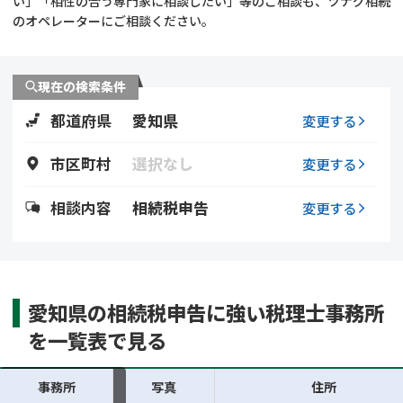
い」「相性の合う専門家に相談したい」等のご相談も、ツナグ相続
遺留分侵害額請求
相続手続き
のオペレーターにご相談ください。
相続手続き
遺言
現在の検索条件
家族信託
遺産分割
都道府県
愛知県
変更する
贈与税
不動産の相続
市区町村
選択なし
変更する
相続人調査
相続登記
相談内容
相続税申告
変更する
不動産評価(相続不動
調査・アンケート
産)
愛知県の相続税申告に強い税理士事務所
を一覧表で見る
事務所
写真
住所