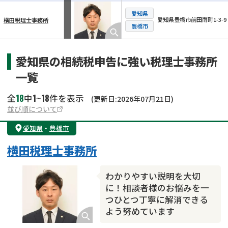
愛知県
愛知県豊橋市前田南町1-3-9
横田税理士事務所
横スクロール可能
豊橋市
愛知県の相続税申告に強い税理士事務所
一覧
18
1
18
全
中
~
件を表示
(更新日:2026年07月21日)
並び順について
愛知県
・
豊橋市
横田税理士事務所
わかりやすい説明を大切
に！相談者様のお悩みを一
つひとつ丁寧に解消できる
よう努めています