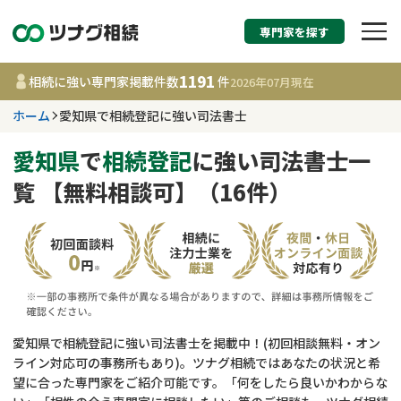
専門家を探す
相続税申告・相続手続
1191
相続に強い専門家掲載件数
件
2026年07月
現在
す
ホーム
愛知県で相続登記に強い司法書士
愛知県
愛知県
で
相続登記
に強い司法書士一
覧 【無料相談可】（16件）
1191
事務所
件
更新日 :
2026年07月21日
相談内容で探す
遺言書作成・遺言執行
費用相場
愛知県で相続登記に強い司法書士を掲載中！(初回相談無料・オン
ライン対応可の事務所もあり)。ツナグ相続ではあなたの状況と希
相続登記
コラム
望に合った専門家をご紹介可能です。「何をしたら良いかわからな