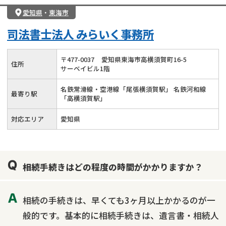
愛知県
・
東海市
司法書士法人 みらいく事務所
〒
477
-
0037
愛知県東海市高横須賀町16-5
住所
サーベイビル1階
名鉄常滑線・空港線「尾張横須賀駅」 名鉄河和線
最寄り駅
「高横須賀駅」
対応エリア
愛知県
相続手続きはどの程度の時間がかかりますか？
相続の手続きは、早くても3ヶ月以上かかるのが一
般的です。基本的に相続手続きは、遺言書・相続人