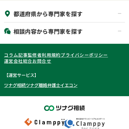
来所不要
オンライン面談可能
都道府県から
専門家
を探す
初回相談無料
土日祝の相談可能
19時以降電話可能
電話相談可能
北海道・東北
相談内容から
専門家
を探す
LINE予約可能
出張面談可能
関東
北海道
青森県
遺言書作成・遺言執行
相続放棄
コラム記事
監修者
利用規約
プライバシーポリシー
相続登記
遺産分割
東海
岩手県
東京都
宮城県
神奈川県
運営会社
総合お問合せ
遺留分侵害額請求
相続税申告
関西
秋田県
埼玉県
愛知県
山形県
千葉県
静岡県
【運営サービス】
相続手続き
銀行手続き
ツナグ相続
ツナグ離婚弁護士
イエコン
北陸・甲信越
福島県
茨城県
岐阜県
大阪府
群馬県
山梨県
京都府
家族信託
成年後見・任意後見
贈与税
生前対策
中国・四国
栃木県
兵庫県
長野県
奈良県
石川県
相続人調査
相続財産調査
九州・沖縄
滋賀県
福井県
広島県
和歌山県
富山県
岡山県
不動産評価(相続不動産)
相続トラブル