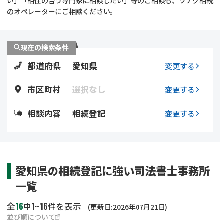
い」「相性の合う専門家に相談したい」等のご相談も、ツナグ相続
遺留分侵害額請求
相続手続き
のオペレーターにご相談ください。
相続手続き
遺言
現在の検索条件
家族信託
遺産分割
都道府県
愛知県
変更する
贈与税
不動産の相続
市区町村
選択なし
変更する
相続人調査
相続登記
相談内容
相続登記
変更する
不動産評価(相続不動
調査・アンケート
産)
愛知県の相続登記に強い司法書士事務所
一覧
16
1
16
全
中
~
件を表示
(更新日:2026年07月21日)
並び順について