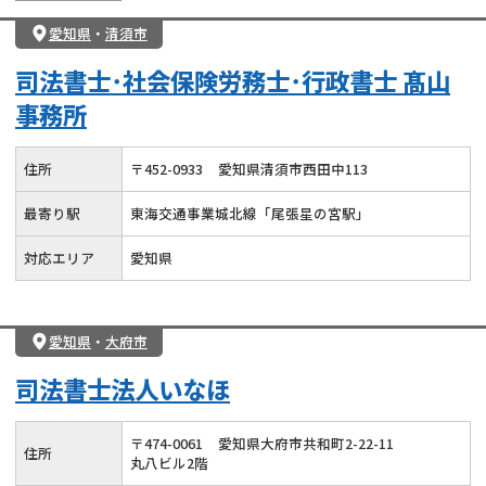
愛知県
・
清須市
司法書士･社会保険労務士･行政書士 髙山
事務所
住所
〒
452
-
0933
愛知県清須市西田中113
最寄り駅
東海交通事業城北線「尾張星の宮駅」
対応エリア
愛知県
愛知県
・
大府市
司法書士法人いなほ
〒
474
-
0061
愛知県大府市共和町2-22-11
住所
丸八ビル2階