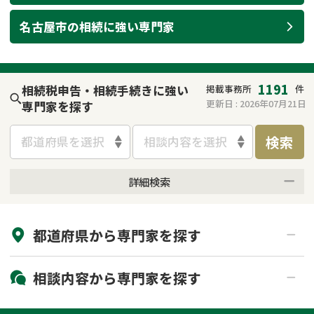
遺留分侵害額請求
相続手続き
名古屋市
の
相続
に強い
専門家
相続手続き
遺言
家族信託
遺産分割
1191
相続税申告・相続手続きに強い
掲載事務所
件
更新日 :
2026年07月21日
専門家を探す
贈与税
不動産の相続
検索
都道府県を選択
相談内容を選択
相続人調査
相続登記
詳細検索
不動産評価(相続不動
調査・アンケート
産)
来所不要
オンライン面談可能
都道府県から
専門家
を探す
初回相談無料
土日祝の相談可能
19時以降電話可能
電話相談可能
北海道・東北
相談内容から
専門家
を探す
LINE予約可能
出張面談可能
関東
北海道
青森県