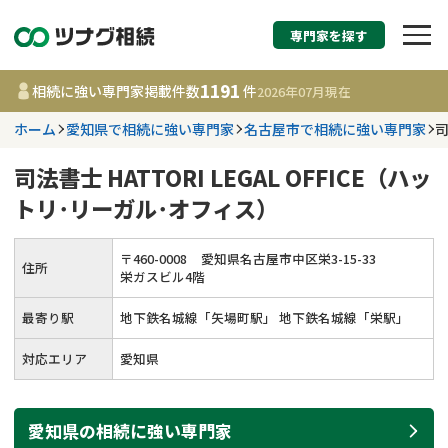
専門家を探す
相続税申告・相続手続
1191
相続に強い専門家掲載件数
件
2026年07月
現在
す
ホーム
愛知県で相続に強い専門家
名古屋市で相続に強い専門家
司
都道府県を選択
司法書士 HATTORI LEGAL OFFICE（ハッ
トリ･リーガル･オフィス）
1191
事務所
件
更新日 :
2026年07月21日
〒
460
-
0008
愛知県名古屋市中区栄3-15-33
住所
栄ガスビル4階
相談内容で探す
最寄り駅
地下鉄名城線「矢場町駅」 地下鉄名城線「栄駅」
遺言書作成・遺言執行
費用相場
対応エリア
愛知県
相続登記
コラム
愛知県
の
相続
に強い
専門家