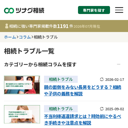
専門家を探す
相続税申告・相続手続
1191
相続に強い専門家掲載件数
件
2026年07月
現在
す
ホーム
コラム
相続トラブル
都道府県を選択
相続トラブル一覧
1191
事務所
件
カテゴリーから
相続
コラムを探す
更新日 :
2026年07月21日
相続手続き
相続放棄
相続トラブル
2026-02-17
親の面倒をみない長男をどうする？相続
相談内容で探す
遺言
生前贈与
や子供の義務を解説
遺産分割
家族信託・後見制度
遺言書作成・遺言執行
費用相場
不動産の相続
相続税・相続税申告
相続トラブル
2025-09-02
相続登記
相続トラブル
不当利得返還請求とは？時効前にやるべ
相続登記
コラム
き手続きや注意点を解説
調査・アンケート
死後手続き