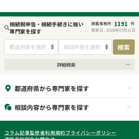
1191
相続税申告・相続手続きに強い
掲載事務所
件
更新日 :
2026年07月21日
専門家を探す
検索
都道府県を選択
相談内容を選択
詳細検索
来所不要
オンライン面談可能
都道府県から
専門家
を探す
初回相談無料
土日祝の相談可能
19時以降電話可能
電話相談可能
北海道・東北
相談内容から
専門家
を探す
LINE予約可能
出張面談可能
関東
北海道
青森県
遺言書作成・遺言執行
相続放棄
コラム記事
監修者
利用規約
プライバシーポリシー
相続登記
遺産分割
東海
岩手県
東京都
宮城県
神奈川県