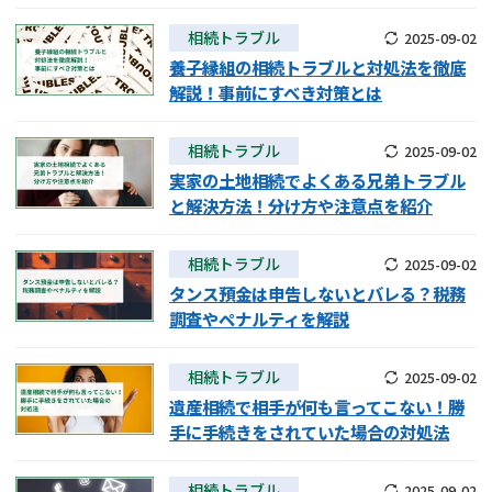
遺留分侵害額請求
相続手続き
相続トラブル
2025-09-02
養子縁組の相続トラブルと対処法を徹底
相続手続き
遺言
解説！事前にすべき対策とは
家族信託
遺産分割
相続トラブル
2025-09-02
実家の土地相続でよくある兄弟トラブル
贈与税
不動産の相続
と解決方法！分け方や注意点を紹介
相続人調査
相続登記
相続トラブル
2025-09-02
タンス預金は申告しないとバレる？税務
不動産評価(相続不動
調査・アンケート
調査やペナルティを解説
産)
相続トラブル
2025-09-02
遺産相続で相手が何も言ってこない！勝
手に手続きをされていた場合の対処法
相続トラブル
2025-09-02