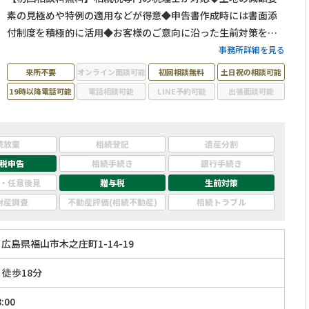
素の見極めや特例の適用などが得意◆申告書作成時には書面添
付制度を積極的に活用◆お客様のご意向に沿った生前対策を提
案◆事業承継などその他相続業務にも対応可能◆広島県・岡山
事務所詳細を見る
県内で相続税申告をするなら当事務所にご相談ください。
来所不要
オンライン面談可能
初回相談無料
土日祝の相談可能
19時以降電話可能
電話相談可能
LINE予約可能
出張面談可能
続放棄
相続登記
遺産分割
税申告
相続手続き
銀行手続き
・任意後見
贈与税
生前対策
財産調査
不動産評価(相続不動産)
相続トラブル
広島県福山市木之庄町1-14-19
」徒歩18分
:00