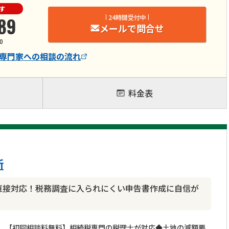
す
89
24時間受付中
メールで問合せ
0
専門家
への相談の流れ
料金表
所
が直接対応！税務調査に入られにくい申告書作成に自信が
【初回相談料無料】相続税専門の税理士が対応◆土地の減額要