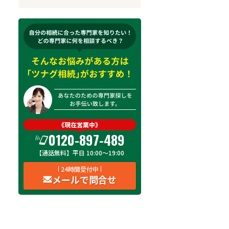
来所不要
オンライン面談可能
初回相談無料
土日祝の相談可能
19時以降電話可能
電話相談可能
LINE予約可能
出張面談可能
《現在営業中》
0120-897-489
費用
オンライン面談
土日祝
19時以降
出
【通話無料】平日 10:00～19:00
費用を見る
24時間受付中
対応不可
対応可
対応可
メールで問合せ
費用を見る
対応不可
対応可
対応可