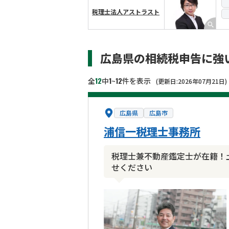
税理士法人アストラスト
広島県の相続税申告に強
12
1
12
全
中
~
件を表示
(更新日:2026年07月21日)
広島県
広島市
浦信一税理士事務所
税理士兼不動産鑑定士が在籍！
せください