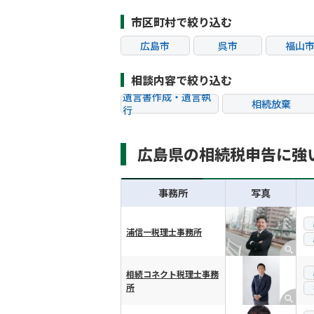
市区町村で絞り込む
広島市
呉市
福山
相談内容で絞り込む
遺言書作成・遺言執
相続放棄
行
相続税申告
相続手続き
広島県の相続税申告に強
贈与税
生前対策
相続トラブル
事務所
写真
浦信一税理士事務所
横スクロール可能
相続コネクト税理士事務
所