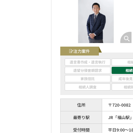
注力案件
遺言書作成・遺言執行
相
遺留分侵害額請求
相続
家族信託
成年後見
相続人調査
相続
住所
〒
720
-
0082
最寄り駅
JR「福山駅
受付時間
平日9:00～18