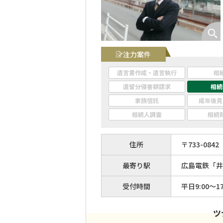
注力案件
遺言書作成・遺言執行
相
遺留分侵害額請求
相続
家族信託
成年後見
相続人調査
相続
住所
〒
733
-
0842
最寄り駅
広島電鉄「井口
受付時間
平日9:00～17
ツ