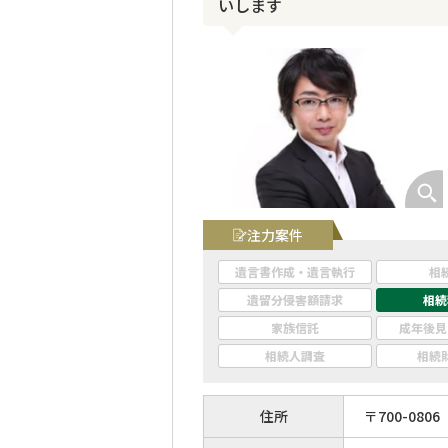
いします
注力案件
遺言書作成・遺言執行
相
遺留分侵害額請求
相続
家族信託
成年後見
相続人調査
相続
住所
〒
700
-
0806