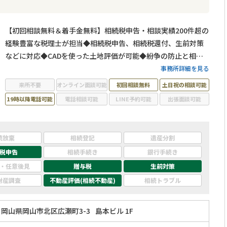
【初回相談無料＆着手金無料】相続税申告・相談実績200件超の
経験豊富な税理士が担当◆相続税申告、相続税還付、生前対策
などに対応◆CADを使った土地評価が可能◆紛争の防止と相続
税の節税の両方をしっかりとサポートします。相続のことなら
事務所詳細を見る
税理士法人アストラストまでご相談ください。
来所不要
オンライン面談可能
初回相談無料
土日祝の相談可能
19時以降電話可能
電話相談可能
LINE予約可能
出張面談可能
続放棄
相続登記
遺産分割
税申告
相続手続き
銀行手続き
・任意後見
贈与税
生前対策
財産調査
不動産評価(相続不動産)
相続トラブル
岡山県岡山市北区広瀬町3-3
島本ビル 1F