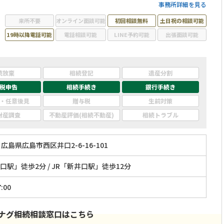
面のアドバイスが可能◆コミュニケーションを重視した代表税
事務所詳細を見る
理士が、納得のいく相続を実現できるようしっかりサポートし
来所不要
オンライン面談可能
初回相談無料
土日祝の相談可能
ます。
19時以降電話可能
電話相談可能
LINE予約可能
出張面談可能
続放棄
相続登記
遺産分割
税申告
相続手続き
銀行手続き
・任意後見
贈与税
生前対策
財産調査
不動産評価(相続不動産)
相続トラブル
広島県広島市西区井口2-6-16-101
駅」徒歩2分 / JR「新井口駅」徒歩12分
:00
ナグ相続相談窓口はこちら