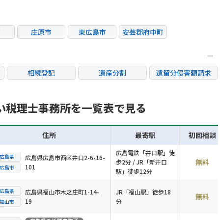
市
庄原市
東広島市
安芸郡府中町
相続登記
遺産分割
遺留分侵害額請求
銀行手続き
家族信託
成年後見・任意後見
不動産評価(相続不動
い税理士事務所を一覧表で見る
相続人調査
相続財産調査
産)
住所
最寄駅
初回相談
広島電鉄「井口駅」徒
広島県
広島県広島市西区井口2-6-16-
無料
歩2分 / JR「新井口
101
広島市
駅」徒歩12分
広島県
広島県福山市木之庄町1-14-
JR「福山駅」徒歩18
無料
19
分
福山市