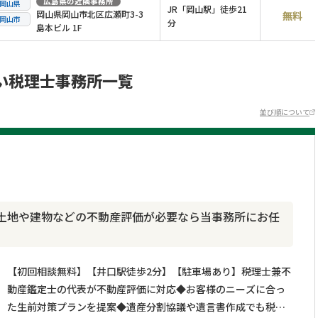
広島県
の近隣事務所
岡山県
JR「岡山駅」徒歩21
岡山県岡山市北区広瀬町3-3
無料
岡山市
分
島本ビル 1F
い税理士事務所一覧
並び順について
土地や建物などの不動産評価が必要なら当事務所にお任
【初回相談無料】【井口駅徒歩2分】【駐車場あり】税理士兼不
動産鑑定士の代表が不動産評価に対応◆お客様のニーズに合っ
た生前対策プランを提案◆遺産分割協議や遺言書作成でも税金