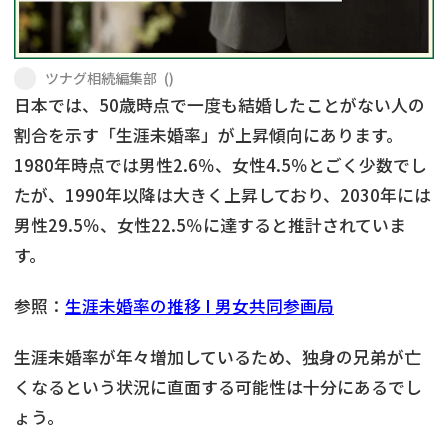
遺留分侵害額請求
相続手続き
相続手続き
遺言
ツナグ相続編集部
(
)
日本では、50歳時点で一度も結婚したことがない人の
家族信託
遺産分割
割合を示す「生涯未婚率」が上昇傾向にあります。
1980年時点では男性2.6％、女性4.5％とごく少数でし
贈与税
不動産の相続
たが、1990年以降は大きく上昇しており、2030年には
相続人調査
相続登記
男性29.5％、女性22.5％に達すると推計されていま
す。
不動産評価(相続不動
調査・アンケート
産)
参照：
生涯未婚率の推移 I 男女共同参画局
生涯未婚率が年々増加しているため、独身の兄弟が亡
くなるという状況に直面する可能性は十分にあるでし
ょう。