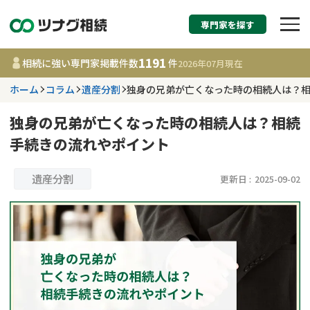
専門家を探す
相続税申告・相続手続
1191
相続に強い専門家掲載件数
件
2026年07月
現在
す
ホーム
コラム
遺産分割
独身の兄弟が亡くなった時の相続人は？
都道府県を選択
独身の兄弟が亡くなった時の相続人は？相続
手続きの流れやポイント
1191
事務所
件
更新日 :
2026年07月21日
遺産分割
更新日 :
2025-09-02
相談内容で探す
遺言書作成・遺言執行
費用相場
相続登記
コラム