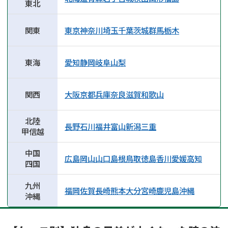
東北
関東
東京
神奈川
埼玉
千葉
茨城
群馬
栃木
東海
愛知
静岡
岐阜
山梨
関西
大阪
京都
兵庫
奈良
滋賀
和歌山
北陸
長野
石川
福井
富山
新潟
三重
甲信越
中国
広島
岡山
山口
島根
鳥取
徳島
香川
愛媛
高知
四国
九州
福岡
佐賀
長崎
熊本
大分
宮崎
鹿児島
沖縄
沖縄