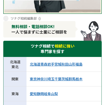
遺留分侵害額請求
相続手続き
相続手続き
遺言
ツナグ相続編集部
(
)
無料相談・電話相談OK!
家族信託
遺産分割
一人で悩まずに士業にご相談を
贈与税
不動産の相続
ツナグ相続で
相続に強い
専門家を探す
相続人調査
相続登記
北海道
不動産評価(相続不動
調査・アンケート
北海道
青森
岩手
宮城
秋田
山形
福島
東北
産)
関東
東京
神奈川
埼玉
千葉
茨城
群馬
栃木
東海
愛知
静岡
岐阜
山梨