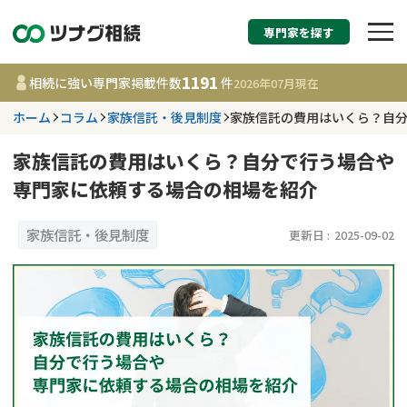
専門家を探す
相続税申告・相続手続
1191
相続に強い専門家掲載件数
件
2026年07月
現在
す
ホーム
コラム
家族信託・後見制度
家族信託の費用はいくら？自
都道府県を選択
家族信託の費用はいくら？自分で行う場合や
専門家に依頼する場合の相場を紹介
1191
事務所
件
更新日 :
2026年07月21日
家族信託・後見制度
更新日 :
2025-09-02
相談内容で探す
遺言書作成・遺言執行
費用相場
相続登記
コラム