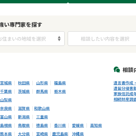
強い専門家を探す
お住まいの地域を選択
相談したい内容を選択
初回相談無料
土日祝の相談可能
19時以降電話可能
電話相談可能
LIN
相談
宮城県
秋田県
山形県
福島県
遺言書作成
遺留分侵害
千葉県
茨城県
群馬県
栃木県
家族信託
成
相続財産調
山梨県
奈良県
滋賀県
和歌山県
富山県
新潟県
三重県
島根県
鳥取県
徳島県
香川県
愛媛県
高知県
熊本県
大分県
宮崎県
鹿児島県
沖縄県