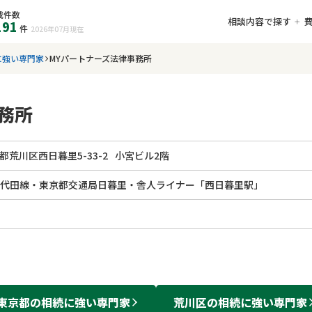
載件数
相談内容で探す
191
件
2026年07月
現在
に強い専門家
MYパートナーズ法律事務所
務所
都荒川区西日暮里5-33-2
小宮ビル2階
千代田線・東京都交通局日暮里・舎人ライナー「西日暮里駅」
東京都
の
相続
に強い
専門家
荒川区
の
相続
に強い
専門家