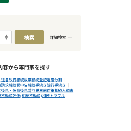
検索
詳細検索
E予約可能
出張面談可能
内容から
専門家
を探す
・遺言執行
相続放棄
相続登記
遺産分割
額請求
相続税申告
相続手続き
銀行手続き
年後見・任意後見
贈与税
生前対策
相続人調査
査
不動産評価(相続不動産)
相続トラブル