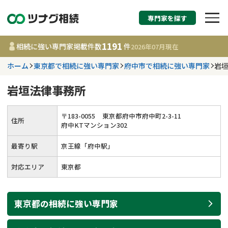
専門家を探す
相続税申告・相続手続
1191
相続に強い専門家掲載件数
件
2026年07月
現在
す
ホーム
東京都で相続に強い専門家
府中市で相続に強い専門家
岩
都道府県を選択
岩垣法律事務所
1191
事務所
件
〒
183
-
0055
東京都府中市府中町2-3-11
住所
更新日 :
2026年07月21日
府中KTマンション302
最寄り駅
京王線「府中駅」
相談内容で探す
対応エリア
東京都
遺言書作成・遺言執行
費用相場
東京都
の
相続
に強い
専門家
相続登記
コラム