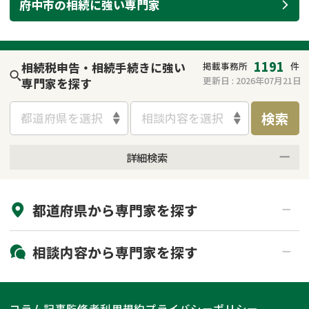
府中市
の
相続
に強い
専門家
遺留分侵害額請求
相続手続き
相続手続き
遺言
1191
相続税申告・相続手続きに強い
掲載事務所
件
家族信託
遺産分割
更新日 :
2026年07月21日
専門家を探す
検索
贈与税
不動産の相続
都道府県を選択
相談内容を選択
相続人調査
相続登記
詳細検索
来所不要
オンライン面談可能
不動産評価(相続不動
調査・アンケート
産)
都道府県から
専門家
を探す
初回相談無料
土日祝の相談可能
19時以降電話可能
電話相談可能
北海道・東北
相談内容から
専門家
を探す
LINE予約可能
出張面談可能
関東
北海道
青森県
遺言書作成・遺言執行
相続放棄
コラム記事
監修者
利用規約
プライバシーポリシー