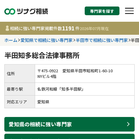
専門家を探す
相続税申告・相続手続
1191
相続に強い専門家掲載件数
件
2026年07月
現在
す
ホーム
愛知県で相続に強い専門家
半田市で相続に強い専門家
半
都道府県を選択
半田知多総合法律事務所
1191
事務所
件
〒
475
-
0922
愛知県半田市昭和町1-60-10
住所
更新日 :
2026年07月21日
NYビル4階
最寄り駅
名鉄河和線「知多半田駅」
相談内容で探す
対応エリア
愛知県
遺言書作成・遺言執行
費用相場
愛知県
の
相続
に強い
専門家
相続登記
コラム