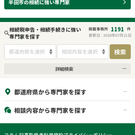
半田市
の
相続
に強い
専門家
遺留分侵害額請求
相続手続き
相続手続き
遺言
1191
相続税申告・相続手続きに強い
掲載事務所
件
家族信託
遺産分割
更新日 :
2026年07月21日
専門家を探す
検索
贈与税
不動産の相続
都道府県を選択
相談内容を選択
相続人調査
相続登記
詳細検索
来所不要
オンライン面談可能
不動産評価(相続不動
調査・アンケート
産)
都道府県から
専門家
を探す
初回相談無料
土日祝の相談可能
19時以降電話可能
電話相談可能
北海道・東北
相談内容から
専門家
を探す
LINE予約可能
出張面談可能
関東
北海道
青森県
遺言書作成・遺言執行
相続放棄
コラム記事
監修者
利用規約
プライバシーポリシー