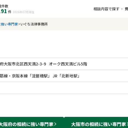
載件数
相談内容で探す
191
件
2026年07月
現在
に強い専門家
いぐち法律事務所
府大阪市北区西天満2-3-9
オーク西天満ビル5階
o御堂筋線・京阪本線「淀屋橋駅」 JR「北新地駅」
大阪府
の
相続
に強い
専門家
大阪市
の
相続
に強い
専門家