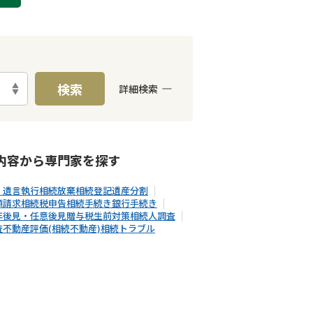
検索
詳細検索
E予約可能
出張面談可能
内容から
専門家
を探す
・遺言執行
相続放棄
相続登記
遺産分割
額請求
相続税申告
相続手続き
銀行手続き
年後見・任意後見
贈与税
生前対策
相続人調査
査
不動産評価(相続不動産)
相続トラブル