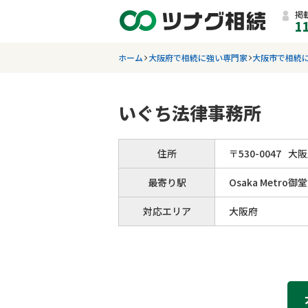
掲
1
ホーム
大阪府で相続に強い専門家
大阪市で相続
いぐち法律事務所
住所
〒
530
-
0047
大阪
最寄り駅
Osaka Metr
対応エリア
大阪府