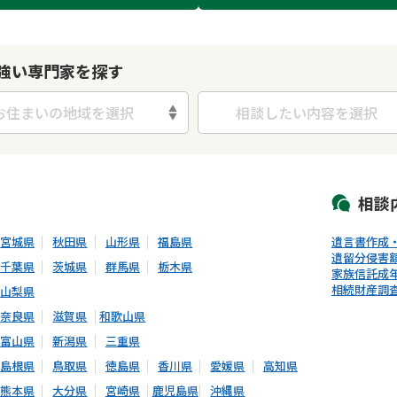
強い専門家を探す
お住まいの地域を選択
相談したい内容を選択
初回相談無料
土日祝の相談可能
19時以降電話可能
電話相談可能
LIN
相談
宮城県
秋田県
山形県
福島県
遺言書作成
遺留分侵害
千葉県
茨城県
群馬県
栃木県
家族信託
成
相続財産調
山梨県
奈良県
滋賀県
和歌山県
富山県
新潟県
三重県
島根県
鳥取県
徳島県
香川県
愛媛県
高知県
熊本県
大分県
宮崎県
鹿児島県
沖縄県