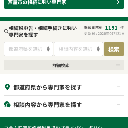
芦屋市
の
相続
に強い
専門家
遺留分侵害額請求
相続手続き
相続手続き
遺言
1191
相続税申告・相続手続きに強い
掲載事務所
件
家族信託
遺産分割
更新日 :
2026年07月21日
専門家を探す
検索
贈与税
不動産の相続
都道府県を選択
相談内容を選択
相続人調査
相続登記
詳細検索
来所不要
オンライン面談可能
不動産評価(相続不動
調査・アンケート
産)
都道府県から
専門家
を探す
初回相談無料
土日祝の相談可能
19時以降電話可能
電話相談可能
北海道・東北
相談内容から
専門家
を探す
LINE予約可能
出張面談可能
関東
北海道
青森県
遺言書作成・遺言執行
相続放棄
コラム記事
監修者
利用規約
プライバシーポリシー