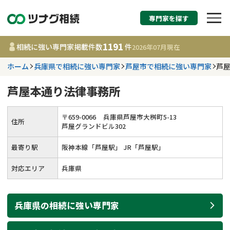
専門家を探す
相続税申告・相続手続
1191
相続に強い専門家掲載件数
件
2026年07月
現在
す
ホーム
兵庫県で相続に強い専門家
芦屋市で相続に強い専門家
芦
都道府県を選択
芦屋本通り法律事務所
1191
事務所
件
〒
659
-
0066
兵庫県芦屋市大桝町5-13
住所
更新日 :
2026年07月21日
芦屋グランドビル302
最寄り駅
阪神本線「芦屋駅」 JR「芦屋駅」
相談内容で探す
対応エリア
兵庫県
遺言書作成・遺言執行
費用相場
兵庫県
の
相続
に強い
専門家
相続登記
コラム