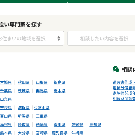
強い専門家を探す
お住まいの地域を選択
相談したい内容を選択
初回相談無料
土日祝の相談可能
19時以降電話可能
電話相談可能
LIN
相談
宮城県
秋田県
山形県
福島県
遺言書作成
遺留分侵害
千葉県
茨城県
群馬県
栃木県
家族信託
成
相続財産調
山梨県
奈良県
滋賀県
和歌山県
富山県
新潟県
三重県
島根県
鳥取県
徳島県
香川県
愛媛県
高知県
熊本県
大分県
宮崎県
鹿児島県
沖縄県