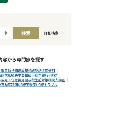
検索
詳細検索
E予約可能
出張面談可能
内容から
専門家
を探す
・遺言執行
相続放棄
相続登記
遺産分割
額請求
相続税申告
相続手続き
銀行手続き
年後見・任意後見
贈与税
生前対策
相続人調査
査
不動産評価(相続不動産)
相続トラブル