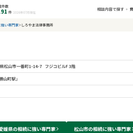
載件数
相談内容で探す
191
件
2026年07月
現在
に強い専門家
しろやま法律事務所
県松山市一番町1-14-7
フジコビルF 3階
勝山町駅」
愛媛県
の
相続
に強い
専門家
松山市
の
相続
に強い
専門家