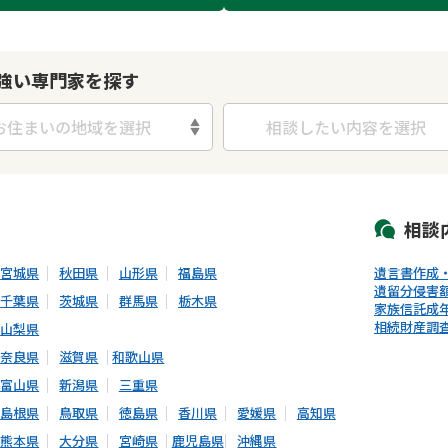
強い専門家を探す
お住まいの地域を選択
相談したい内容を選択
初回相談無料
土日祝の相談可能
19時以降電話可能
電話相談可能
LIN
相談
宮城県
秋田県
山形県
福島県
遺言書作成
遺留分侵害
千葉県
茨城県
群馬県
栃木県
家族信託
成
相続財産調
山梨県
奈良県
滋賀県
和歌山県
富山県
新潟県
三重県
島根県
鳥取県
徳島県
香川県
愛媛県
高知県
熊本県
大分県
宮崎県
鹿児島県
沖縄県