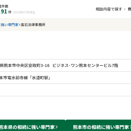
載件数
相談内容で探す
191
件
2026年07月
現在
に強い専門家
高石法律事務所
県熊本市中央区安政町3-16
ビジネス･ワン熊本センタービル7階
本市電水前寺線「水道町駅」
熊本県
の
相続
に強い
専門家
熊本市
の
相続
に強い
専門家