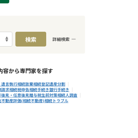
検索
詳細検索
E予約可能
出張面談可能
内容から
専門家
を探す
・遺言執行
相続放棄
相続登記
遺産分割
額請求
相続税申告
相続手続き
銀行手続き
年後見・任意後見
贈与税
生前対策
相続人調査
査
不動産評価(相続不動産)
相続トラブル