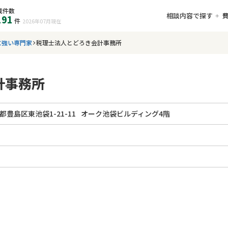
載件数
相談内容で探す
191
件
2026年07月
現在
に強い専門家
税理士法人とどろき会計事務所
計事務所
都豊島区東池袋1-21-11
オーク池袋ビルディング4階