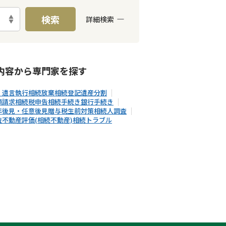
検索
詳細検索
E予約可能
出張面談可能
内容から
専門家
を探す
・遺言執行
相続放棄
相続登記
遺産分割
額請求
相続税申告
相続手続き
銀行手続き
年後見・任意後見
贈与税
生前対策
相続人調査
査
不動産評価(相続不動産)
相続トラブル