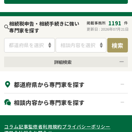
遺留分侵害額請求
相続手続き
相続手続き
遺言
1191
相続税申告・相続手続きに強い
掲載事務所
件
更新日 :
2026年07月21日
専門家を探す
家族信託
遺産分割
検索
都道府県を選択
相談内容を選択
贈与税
不動産の相続
詳細検索
相続人調査
相続登記
来所不要
オンライン面談可能
不動産評価(相続不動
調査・アンケート
都道府県から
専門家
を探す
初回相談無料
土日祝の相談可能
産)
19時以降電話可能
電話相談可能
北海道・東北
相談内容から
専門家
を探す
LINE予約可能
出張面談可能
関東
北海道
青森県
遺言書作成・遺言執行
相続放棄
コラム記事
監修者
利用規約
プライバシーポリシー
相続登記
遺産分割
東海
岩手県
東京都
宮城県
神奈川県