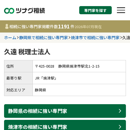
専門家を探す
相続税申告・相続手続
1191
相続に強い専門家掲載件数
件
2026年07月
現在
す
ホーム
静岡県で相続に強い専門家
焼津市で相続に強い専門家
久遠
都道府県を選択
久遠 税理士法人
1191
事務所
件
住所
〒
425
-
0028
静岡県焼津市駅北1-2-15
更新日 :
2026年07月21日
最寄り駅
JR「焼津駅」
相談内容で探す
対応エリア
静岡県
遺言書作成・遺言執行
費用相場
静岡県
の
相続
に強い
専門家
相続登記
コラム
焼津市
の
相続
に強い
専門家