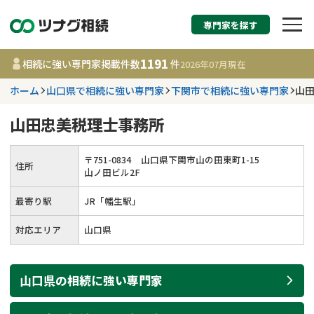
専門家を探す
相続税申告・相続手続
1191
相続に強い専門家掲載件数
件
2026年07月
現在
す
ホーム
山口県で相続に強い専門家
下関市で相続に強い専門家
山
都道府県を選択
山田忠美税理士事務所
1191
事務所
件
〒
751
-
0834
山口県下関市山の田東町1-15
住所
更新日 :
2026年07月21日
山ノ田ビル2F
最寄り駅
JR「幡生駅」
相談内容で探す
対応エリア
山口県
遺言書作成・遺言執行
費用相場
山口県
の
相続
に強い
専門家
相続登記
コラム