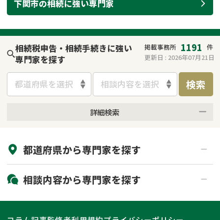
下関市
の
相続
に強い
専門家
遺留分侵害額請求
相続手続き
相続手続き
遺言
1191
相続税申告・相続手続きに強い
掲載事務所
件
家族信託
遺産分割
更新日 :
2026年07月21日
専門家を探す
検索
贈与税
不動産の相続
都道府県を選択
相談内容を選択
相続人調査
相続登記
詳細検索
来所不要
オンライン面談可能
不動産評価(相続不動
調査・アンケート
産)
都道府県から
専門家
を探す
初回相談無料
土日祝の相談可能
19時以降電話可能
電話相談可能
北海道・東北
相談内容から
専門家
を探す
LINE予約可能
出張面談可能
関東
北海道
青森県
遺言書作成・遺言執行
相続放棄
コラム記事
監修者
利用規約
プライバシーポリシー