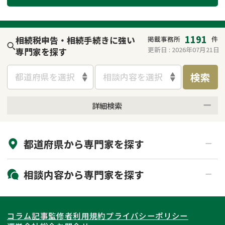
遺留分侵害額請求
相続手続き
相続手続き
遺言
1191
相続税申告・相続手続きに強い
掲載事務所
件
更新日 :
2026年07月21日
専門家を探す
家族信託
遺産分割
検索
都道府県を選択
相談内容を選択
贈与税
不動産の相続
詳細検索
相続人調査
相続登記
来所不要
オンライン面談可能
不動産評価(相続不動
調査・アンケート
都道府県から
専門家
を探す
初回相談無料
土日祝の相談可能
産)
19時以降電話可能
電話相談可能
北海道・東北
相談内容から
専門家
を探す
LINE予約可能
出張面談可能
関東
北海道
青森県
遺言書作成・遺言執行
相続放棄
コラム記事
監修者
利用規約
プライバシーポリシー
相続登記
遺産分割
東海
岩手県
東京都
宮城県
神奈川県