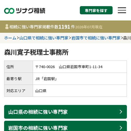
専門家を探す
相続税申告・相続手続
1191
相続に強い専門家掲載件数
件
2026年07月
現在
す
ホーム
山口県で相続に強い専門家
岩国市で相続に強い専門家
森
都道府県を選択
森川寛子税理士事務所
1191
事務所
件
住所
〒
740
-
0026
山口県岩国市車町1-11-34
更新日 :
2026年07月21日
最寄り駅
JR「岩国駅」
相談内容で探す
対応エリア
山口県
遺言書作成・遺言執行
費用相場
山口県
の
相続
に強い
専門家
相続登記
コラム
岩国市
の
相続
に強い
専門家