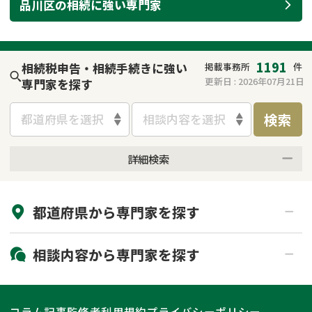
品川区
の
相続
に強い
専門家
遺留分侵害額請求
相続手続き
相続手続き
遺言
1191
相続税申告・相続手続きに強い
掲載事務所
件
家族信託
遺産分割
更新日 :
2026年07月21日
専門家を探す
検索
贈与税
不動産の相続
都道府県を選択
相談内容を選択
相続人調査
相続登記
詳細検索
来所不要
オンライン面談可能
不動産評価(相続不動
調査・アンケート
産)
都道府県から
専門家
を探す
初回相談無料
土日祝の相談可能
19時以降電話可能
電話相談可能
北海道・東北
相談内容から
専門家
を探す
LINE予約可能
出張面談可能
関東
北海道
青森県
遺言書作成・遺言執行
相続放棄
コラム記事
監修者
利用規約
プライバシーポリシー