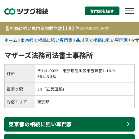
専門家を探す
相続税申告・相続手続
1191
相続に強い専門家掲載件数
件
2026年07月
現在
す
ホーム
東京都で相続に強い専門家
品川区で相続に強い専門家
マ
都道府県を選択
マザーズ法務司法書士事務所
1191
事務所
件
〒
141
-
0022
東京都品川区東五反田1-14-9
住所
更新日 :
2026年07月21日
FSビル3階
最寄り駅
JR「五反田駅」
相談内容で探す
対応エリア
東京都
遺言書作成・遺言執行
費用相場
東京都
の
相続
に強い
専門家
相続登記
コラム