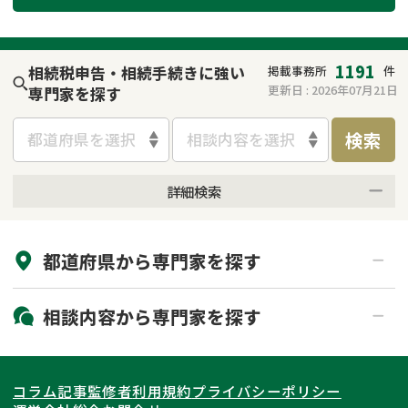
遺留分侵害額請求
相続手続き
相続手続き
遺言
1191
相続税申告・相続手続きに強い
掲載事務所
件
更新日 :
2026年07月21日
専門家を探す
家族信託
遺産分割
検索
都道府県を選択
相談内容を選択
贈与税
不動産の相続
詳細検索
相続人調査
相続登記
来所不要
オンライン面談可能
不動産評価(相続不動
調査・アンケート
都道府県から
専門家
を探す
初回相談無料
土日祝の相談可能
産)
19時以降電話可能
電話相談可能
北海道・東北
相談内容から
専門家
を探す
LINE予約可能
出張面談可能
関東
北海道
青森県
遺言書作成・遺言執行
相続放棄
コラム記事
監修者
利用規約
プライバシーポリシー
相続登記
遺産分割
東海
岩手県
東京都
宮城県
神奈川県