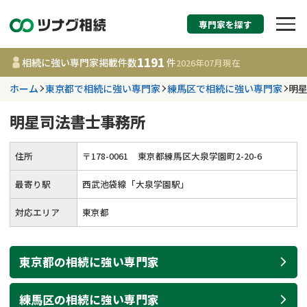
専門家を探す
相続税申告・相続手続
1191
相続に強い専門家掲載件数
件
2026年07月
現在
す
ホーム
東京都で相続に強い専門家
練馬区で相続に強い専門家
明
都道府県を選択
明星司法書士事務所
1191
事務所
件
住所
〒
178
-
0061
東京都練馬区大泉学園町2-20-6
更新日 :
2026年07月21日
最寄り駅
西武池袋線「大泉学園駅」
相談内容で探す
対応エリア
東京都
遺言書作成・遺言執行
費用相場
東京都
の
相続
に強い
専門家
相続登記
コラム
練馬区
の
相続
に強い
専門家