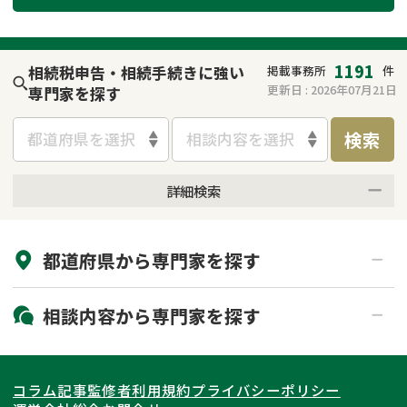
遺留分侵害額請求
相続手続き
相続手続き
遺言
1191
相続税申告・相続手続きに強い
掲載事務所
件
更新日 :
2026年07月21日
専門家を探す
家族信託
遺産分割
検索
都道府県を選択
相談内容を選択
贈与税
不動産の相続
詳細検索
相続人調査
相続登記
来所不要
オンライン面談可能
不動産評価(相続不動
調査・アンケート
都道府県から
専門家
を探す
初回相談無料
土日祝の相談可能
産)
19時以降電話可能
電話相談可能
北海道・東北
相談内容から
専門家
を探す
LINE予約可能
出張面談可能
関東
北海道
青森県
遺言書作成・遺言執行
相続放棄
コラム記事
監修者
利用規約
プライバシーポリシー
相続登記
遺産分割
東海
岩手県
東京都
宮城県
神奈川県