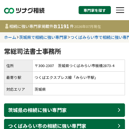
専門家を探す
相続税申告・相続手続
1191
相続に強い専門家掲載件数
件
2026年07月
現在
す
ホーム
茨城県で相続に強い専門家
つくばみらい市で相続に強い専
都道府県を選択
常総司法書士事務所
1191
事務所
件
住所
〒
300
-
2307
茨城県つくばみらい市板橋2873-4
更新日 :
2026年07月21日
最寄り駅
つくばエクスプレス線「みらい平駅」
相談内容で探す
対応エリア
茨城県
遺言書作成・遺言執行
費用相場
茨城県
の
相続
に強い
専門家
相続登記
コラム
つくばみらい市
の
相続
に強い
専門家