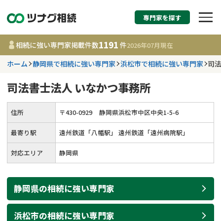
専門家を探す
相続税申告・相続手続
1191
相続に強い専門家掲載件数
件
2026年07月
現在
す
ホーム
静岡県で相続に強い専門家
浜松市で相続に強い専門家
司法
都道府県を選択
司法書士法人 いなかつ事務所
1191
事務所
件
住所
〒
430
-
0929
静岡県浜松市中区中央1-5-6
更新日 :
2026年07月21日
最寄り駅
遠州鉄道「八幡駅」 遠州鉄道「遠州病院駅」
相談内容で探す
対応エリア
静岡県
遺言書作成・遺言執行
費用相場
静岡県
の
相続
に強い
専門家
相続登記
コラム
浜松市
の
相続
に強い
専門家