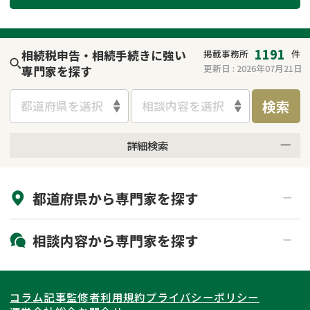
遺留分侵害額請求
相続手続き
相続手続き
遺言
1191
相続税申告・相続手続きに強い
掲載事務所
件
更新日 :
2026年07月21日
専門家を探す
家族信託
遺産分割
検索
都道府県を選択
相談内容を選択
贈与税
不動産の相続
詳細検索
相続人調査
相続登記
来所不要
オンライン面談可能
不動産評価(相続不動
調査・アンケート
都道府県から
専門家
を探す
初回相談無料
土日祝の相談可能
産)
19時以降電話可能
電話相談可能
北海道・東北
相談内容から
専門家
を探す
LINE予約可能
出張面談可能
関東
北海道
青森県
遺言書作成・遺言執行
相続放棄
コラム記事
監修者
利用規約
プライバシーポリシー
相続登記
遺産分割
東海
岩手県
東京都
宮城県
神奈川県