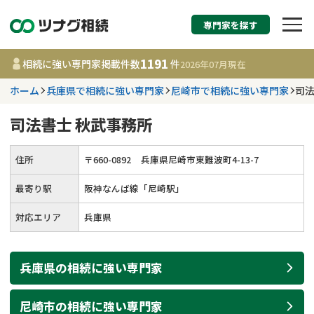
専門家を探す
相続税申告・相続手続
1191
相続に強い専門家掲載件数
件
2026年07月
現在
す
ホーム
兵庫県で相続に強い専門家
尼崎市で相続に強い専門家
司法
都道府県を選択
司法書士 秋武事務所
1191
事務所
件
住所
〒
660
-
0892
兵庫県尼崎市東難波町4-13-7
更新日 :
2026年07月21日
最寄り駅
阪神なんば線「尼崎駅」
相談内容で探す
対応エリア
兵庫県
遺言書作成・遺言執行
費用相場
兵庫県
の
相続
に強い
専門家
相続登記
コラム
尼崎市
の
相続
に強い
専門家