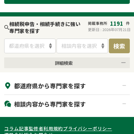
遺留分侵害額請求
相続手続き
相続手続き
遺言
1191
相続税申告・相続手続きに強い
掲載事務所
件
更新日 :
2026年07月21日
専門家を探す
家族信託
遺産分割
検索
都道府県を選択
相談内容を選択
贈与税
不動産の相続
詳細検索
相続人調査
相続登記
来所不要
オンライン面談可能
不動産評価(相続不動
調査・アンケート
都道府県から
専門家
を探す
初回相談無料
土日祝の相談可能
産)
19時以降電話可能
電話相談可能
北海道・東北
相談内容から
専門家
を探す
LINE予約可能
出張面談可能
関東
北海道
青森県
遺言書作成・遺言執行
相続放棄
コラム記事
監修者
利用規約
プライバシーポリシー
相続登記
遺産分割
東海
岩手県
東京都
宮城県
神奈川県