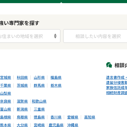
強い専門家を探す
お住まいの地域を選択
相談したい内容を選択
初回相談無料
土日祝の相談可能
19時以降電話可能
電話相談可能
LIN
相談
宮城県
秋田県
山形県
福島県
遺言書作成
遺留分侵害
千葉県
茨城県
群馬県
栃木県
家族信託
成
相続財産調
山梨県
奈良県
滋賀県
和歌山県
富山県
新潟県
三重県
島根県
鳥取県
徳島県
香川県
愛媛県
高知県
熊本県
大分県
宮崎県
鹿児島県
沖縄県