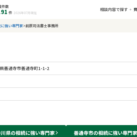
載件数
相談内容で探す
191
件
2026年07月
現在
続に強い専門家
前原司法書士事務所
県善通寺市善通寺町1-1-2
香川県
の
相続
に強い
専門家
善通寺市
の
相続
に強い
専門