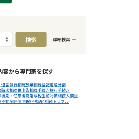
検索
詳細検索
E予約可能
出張面談可能
内容から
専門家
を探す
・遺言執行
相続放棄
相続登記
遺産分割
額請求
相続税申告
相続手続き
銀行手続き
年後見・任意後見
贈与税
生前対策
相続人調査
査
不動産評価(相続不動産)
相続トラブル