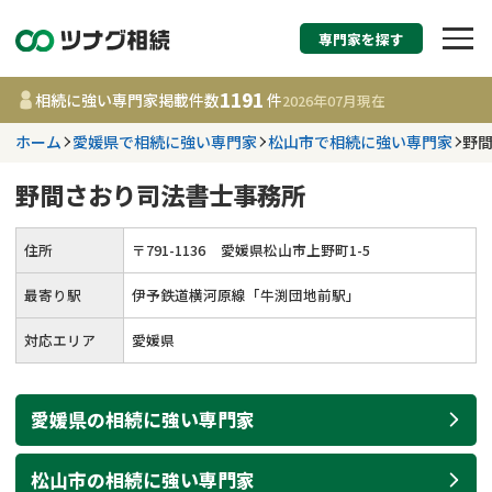
専門家を探す
相続税申告・相続手続
1191
相続に強い専門家掲載件数
件
2026年07月
現在
す
ホーム
愛媛県で相続に強い専門家
松山市で相続に強い専門家
野
都道府県を選択
野間さおり司法書士事務所
1191
事務所
件
住所
〒
791
-
1136
愛媛県松山市上野町1-5
更新日 :
2026年07月21日
最寄り駅
伊予鉄道横河原線「牛渕団地前駅」
相談内容で探す
対応エリア
愛媛県
遺言書作成・遺言執行
費用相場
愛媛県
の
相続
に強い
専門家
相続登記
コラム
松山市
の
相続
に強い
専門家