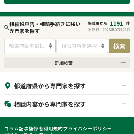
遺留分侵害額請求
相続手続き
相続手続き
遺言
1191
相続税申告・相続手続きに強い
掲載事務所
件
更新日 :
2026年07月21日
専門家を探す
家族信託
遺産分割
検索
都道府県を選択
相談内容を選択
贈与税
不動産の相続
詳細検索
相続人調査
相続登記
来所不要
オンライン面談可能
不動産評価(相続不動
調査・アンケート
都道府県から
専門家
を探す
初回相談無料
土日祝の相談可能
産)
19時以降電話可能
電話相談可能
北海道・東北
相談内容から
専門家
を探す
LINE予約可能
出張面談可能
関東
北海道
青森県
遺言書作成・遺言執行
相続放棄
コラム記事
監修者
利用規約
プライバシーポリシー
相続登記
遺産分割
東海
岩手県
東京都
宮城県
神奈川県