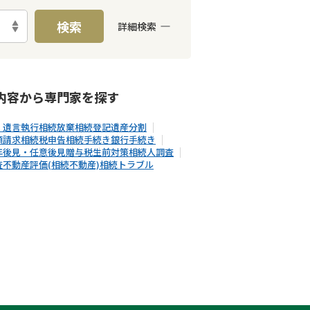
検索
詳細検索
E予約可能
出張面談可能
内容から
専門家
を探す
・遺言執行
相続放棄
相続登記
遺産分割
額請求
相続税申告
相続手続き
銀行手続き
年後見・任意後見
贈与税
生前対策
相続人調査
査
不動産評価(相続不動産)
相続トラブル