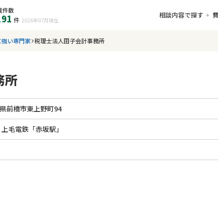
載件数
相談内容で探す
191
件
2026年07月
現在
に強い専門家
税理士法人田子会計事務所
務所
県前橋市東上野町94
」 上毛電鉄「赤坂駅」