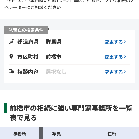
「相性の合う専門家に相談したい」等のご相談も、ツナグ相続のオ
遺留分侵害額請求
相続手続き
ペレーターにご相談ください。
相続手続き
遺言
現在の検索条件
家族信託
遺産分割
都道府県
群馬県
変更する
贈与税
不動産の相続
市区町村
前橋市
変更する
相続人調査
相続登記
相談内容
選択なし
変更する
不動産評価(相続不動
調査・アンケート
産)
前橋市の相続に強い専門家事務所を一覧
表で見る
事務所
写真
住所