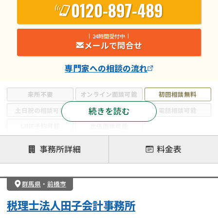
0120-897-489
24時間受付中
メールで問合せ
専門家
への相談の流れ
来所不要
オンライン面談可能
初回相談無料
続きを読む
土日祝の相談可能
19時以降電話可能
電話相談可能
LINE予約可能
出張面談可能
注力案件
事務所詳細
料金表
遺言書作成・遺言執行
相続放棄
相続登記
遺産分割
遺留分侵害額請求
相続税申告
群馬県
・
前橋市
相続手続き
銀行手続き
家族信託
税理士法人田子会計事務所
成年後見・任意後見
贈与税
生前対策