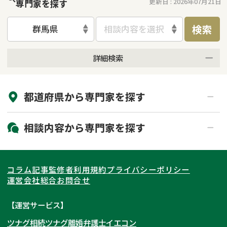
更新日 :
2026年07月21日
専門家を探す
検索
群馬県
相談内容を選択
詳細検索
来所不要
オンライン面談可能
都道府県から
専門家
を探す
初回相談無料
土日祝の相談可能
19時以降電話可能
電話相談可能
北海道・東北
相談内容から
専門家
を探す
LINE予約可能
出張面談可能
関東
北海道
青森県
遺言書作成・遺言執行
相続放棄
コラム記事
監修者
利用規約
プライバシーポリシー
相続登記
遺産分割
東海
岩手県
東京都
宮城県
神奈川県
運営会社
総合お問合せ
遺留分侵害額請求
相続税申告
関西
秋田県
埼玉県
愛知県
山形県
千葉県
静岡県
【運営サービス】
相続手続き
銀行手続き
ツナグ相続
ツナグ離婚弁護士
イエコン