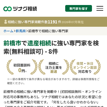
専門家を探す
相続税申告・相続手続
1191
相続に強い専門家掲載件数
件
2026年07月
現在
す
ホーム
群馬県
前橋市で相続に強い専門家
群馬県
前橋市
で
遺産相続
に強い専門家を検
索(無料相談可) - 8件
1191
事務所
件
更新日 :
2026年07月21日
相談内容で探す
遺言書作成・遺言執行
費用相場
前橋市の相続に強い専門家を掲載中！(初回相談無料・オンライン
対応可の事務所もあり)。ツナグ相続ではあなたの状況と希望に合
相続登記
コラム
った専門家をご紹介可能です。「何をしたら良いかわからない」