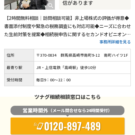
信があります
【2時間無料相談｜訪問相談可能】非上場株式の評価が得意◆
書面添付制度や緊急の税務調査にも対応可能◆ニーズに合わせ
た生前対策を提案◆相続税申告に関するセカンドオピニオンに
事務所詳細を見る
対応◆国税の資産課税事務に36年間従事し特別国税調査官18
年の経験を生かした代表税理士本人が対応します。税務調査に
住所
〒
370
-
0834
群馬県高崎市南町9-12
南町ハイツ1F
入られにくい申告書の作成を目指します。
最寄り駅
JR・上信電鉄「高崎駅」徒歩10分
受付時間
毎日9：00～22：00
ツナグ相続相談窓口はこちら
営業時間外
（メール問合せなら24時間受付）
0120-897-489