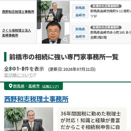
前橋市
の近隣事務所
群馬県
群馬県高崎市南町9-12 南町
西野和志税理士事務所
横スクロール可能
高崎市
ツ1F
前橋市
の近隣事務所
群馬県
さくら坂税理士法人
群馬県高崎市あら町165 あ
高崎事務所
高崎市
会館2階3階
前橋市の相続に強い専門家事務所一覧
8
1
8
全
中
~
件を表示
(更新日:2026年07月21日)
並び順について
群馬県
・
高崎市
(近隣エリア)
西野和志税理士事務所
36年間国税に勤めた税理士
が対応！知識と経験が豊富
だからこそ相続税申告に自