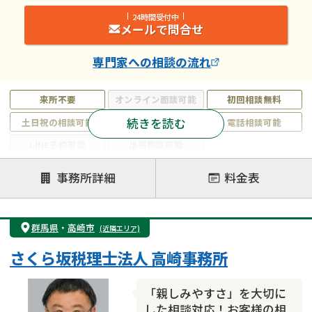
24時間受付中
メールで問合せ
専門家
への相談の流れ
来所不要
オンライン面談可能
初回相談無料
続きを読む
土日祝の相談可能
19時以降電話可能
電話相談可能
LINE予約可能
出張面談可能
注力案件
事務所詳細
料金表
遺言書作成・遺言執行
相続放棄
相続登記
遺産分割
遺留分侵害額請求
相続税申告
群馬県
・
高崎市
(近隣エリア)
相続手続き
銀行手続き
家族信託
さくら坂税理士法人 高崎事務所
成年後見・任意後見
贈与税
生前対策
相続人調査
相続財産調査
不動産評価(相続不動産)
「親しみやすさ」を大切に
相続トラブル
した相談対応！お客様の相