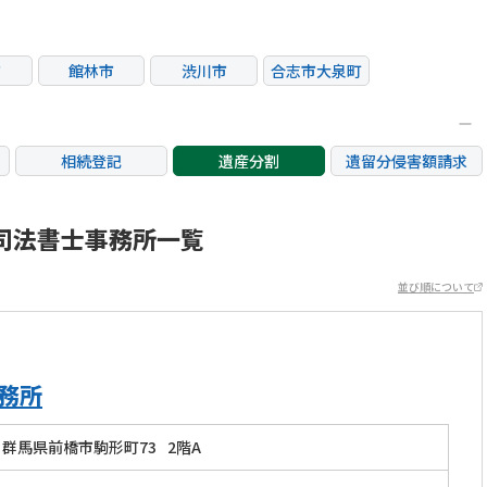
市
館林市
渋川市
合志市大泉町
相続登記
遺産分割
遺留分侵害額請求
銀行手続き
家族信託
成年後見・任意後見
不動産評価(相続不動
司法書士事務所一覧
相続人調査
相続財産調査
産)
並び順について
務所
群馬県前橋市駒形町73
2階A