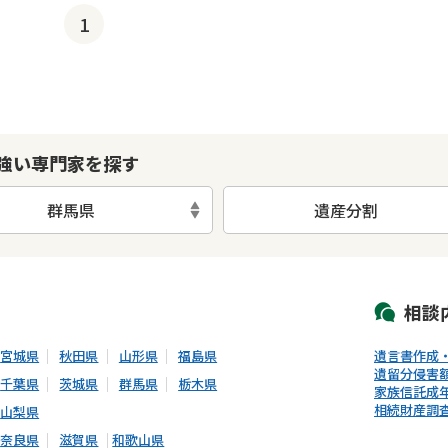
1
強い専門家を探す
群馬県
遺産分割
初回相談無料
土日祝の相談可能
19時以降電話可能
電話相談可能
LIN
相談
宮城県
秋田県
山形県
福島県
遺言書作成
遺留分侵害
千葉県
茨城県
群馬県
栃木県
家族信託
成
相続財産調
山梨県
奈良県
滋賀県
和歌山県