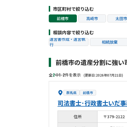
市区町村で絞り込む
前橋市
高崎市
太田
相談内容で絞り込む
遺言書作成・遺言執
相続放棄
行
相続税申告
相続手続き
前橋市の遺産分割に強い
贈与税
生前対策
相続トラブル
2
1
2
全
中
~
件を表示
(更新日:2026年07月21日)
群馬県
前橋市
司法書士･行政書士いだ事
住所
〒
379
-
2122