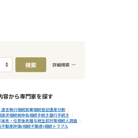
検索
詳細検索
E予約可能
出張面談可能
内容から
専門家
を探す
・遺言執行
相続放棄
相続登記
遺産分割
額請求
相続税申告
相続手続き
銀行手続き
年後見・任意後見
贈与税
生前対策
相続人調査
査
不動産評価(相続不動産)
相続トラブル