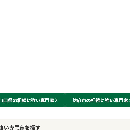
山口県
の
相続
に強い
専門家
防府市
の
相続
に強い
専門家
強い専門家を探す