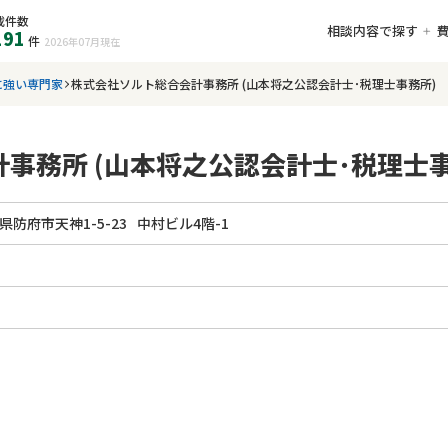
載件数
相談内容で探す
191
件
2026年07月
現在
に強い専門家
株式会社ソルト総合会計事務所 (山本将之公認会計士･税理士事務所)
事務所 (山本将之公認会計士･税理士事
県防府市天神1-5-23
中村ビル4階-1