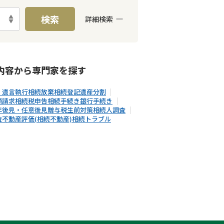
検索
詳細検索
E予約可能
出張面談可能
内容から
専門家
を探す
・遺言執行
相続放棄
相続登記
遺産分割
額請求
相続税申告
相続手続き
銀行手続き
年後見・任意後見
贈与税
生前対策
相続人調査
査
不動産評価(相続不動産)
相続トラブル