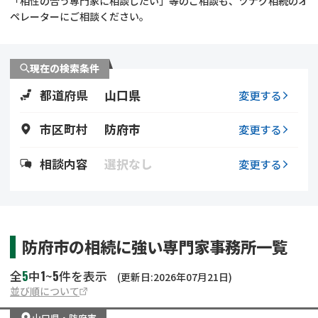
「相性の合う専門家に相談したい」等のご相談も、ツナグ相続のオ
遺留分侵害額請求
相続手続き
ペレーターにご相談ください。
相続手続き
遺言
現在の検索条件
家族信託
遺産分割
都道府県
山口県
変更する
贈与税
不動産の相続
市区町村
防府市
変更する
相続人調査
相続登記
相談内容
選択なし
変更する
不動産評価(相続不動
調査・アンケート
産)
防府市の相続に強い専門家事務所一覧
5
1
5
全
中
~
件を表示
(更新日:2026年07月21日)
並び順について
山口県
・
防府市