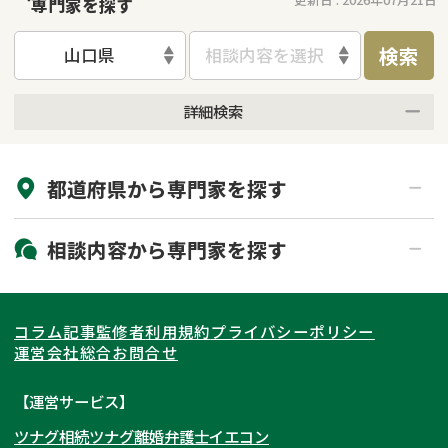
専門家を探す
検索
山口県
相談内容を選択
詳細検索
来所不要
オンライン面談可能
都道府県から
専門家
を探す
初回相談無料
土日祝の相談可能
19時以降電話可能
電話相談可能
北海道・東北
相談内容から
専門家
を探す
LINE予約可能
出張面談可能
関東
北海道
青森県
遺言書作成・遺言執行
相続放棄
コラム記事
監修者
利用規約
プライバシーポリシー
相続登記
遺産分割
東海
岩手県
東京都
宮城県
神奈川県
運営会社
総合お問合せ
遺留分侵害額請求
相続税申告
関西
秋田県
埼玉県
愛知県
山形県
千葉県
静岡県
【運営サービス】
相続手続き
銀行手続き
ツナグ相続
ツナグ離婚弁護士
イエコン