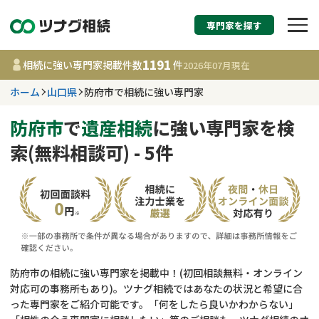
専門家を探す
相続税申告・相続手続
1191
相続に強い専門家掲載件数
件
2026年07月
現在
す
ホーム
山口県
防府市で相続に強い専門家
山口県
防府市
で
遺産相続
に強い専門家を検
索(無料相談可) - 5件
1191
事務所
件
更新日 :
2026年07月21日
相談内容で探す
遺言書作成・遺言執行
費用相場
防府市の相続に強い専門家を掲載中！(初回相談無料・オンライン
対応可の事務所もあり)。ツナグ相続ではあなたの状況と希望に合
相続登記
コラム
った専門家をご紹介可能です。「何をしたら良いかわからない」