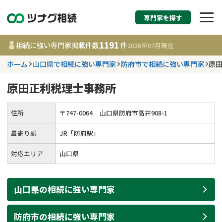
専門家を探す
相続税申告・相続手続
1191
相続に強い専門家掲載件数
件
2026年07月
現在
す
ホーム
山口県で相続に強い専門家
防府市で相続に強い専門家
原
都道府県を選択
原田正利税理士事務所
1191
事務所
件
住所
〒
747
-
0064
山口県防府市高井908-1
更新日 :
2026年07月21日
最寄り駅
JR「防府駅」
相談内容で探す
対応エリア
山口県
遺言書作成・遺言執行
費用相場
山口県
の
相続
に強い
専門家
相続登記
コラム
防府市
の
相続
に強い
専門家