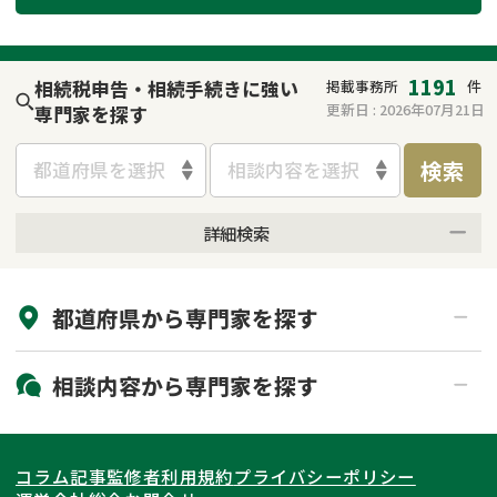
遺留分侵害額請求
相続手続き
相続手続き
遺言
1191
相続税申告・相続手続きに強い
掲載事務所
件
更新日 :
2026年07月21日
専門家を探す
家族信託
遺産分割
検索
都道府県を選択
相談内容を選択
贈与税
不動産の相続
詳細検索
相続人調査
相続登記
来所不要
オンライン面談可能
不動産評価(相続不動
調査・アンケート
都道府県から
専門家
を探す
初回相談無料
土日祝の相談可能
産)
19時以降電話可能
電話相談可能
北海道・東北
相談内容から
専門家
を探す
LINE予約可能
出張面談可能
関東
北海道
青森県
遺言書作成・遺言執行
相続放棄
コラム記事
監修者
利用規約
プライバシーポリシー
相続登記
遺産分割
東海
岩手県
東京都
宮城県
神奈川県