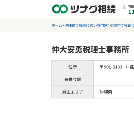
掲
1
ホーム
沖縄県で相続に強い専門家
浦添市で相続
仲大安勇税理士事務所
住所
〒
901
-
2133
沖縄
最寄り駅
対応エリア
沖縄県