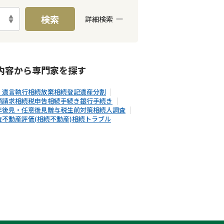
検索
詳細検索
E予約可能
出張面談可能
内容から
専門家
を探す
・遺言執行
相続放棄
相続登記
遺産分割
額請求
相続税申告
相続手続き
銀行手続き
年後見・任意後見
贈与税
生前対策
相続人調査
査
不動産評価(相続不動産)
相続トラブル