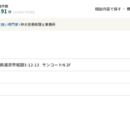
載件数
相談内容で探す
191
件
2026年07月
現在
に強い専門家
仲大安勇税理士事務所
県浦添市城間3-12-13
サンコートN 2F